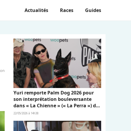
Actualités
Races
Guides
ion
Yuri remporte Palm Dog 2026 pour
son interprétation bouleversante
dans « La Chienne » (« La Perra ») de
Dominga Sotomayor
22/05/2026 à 14h38