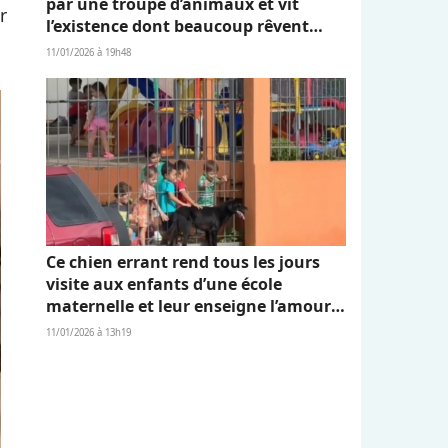
par une troupe d’animaux et vit
r
l’existence dont beaucoup rêvent
(vidéo)
11/01/2026 à 19h48
Ce chien errant rend tous les jours
visite aux enfants d’une école
maternelle et leur enseigne l’amour
et l’empathie (vidéo)
11/01/2026 à 13h19