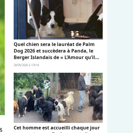
Quel chien sera le lauréat de Palm
Dog 2026 et succèdera à Panda, le
Berger Islandais de « L’Amour qu’il
nous reste » ?
20/05/2026 à 17h14
Cet homme est accueilli chaque jour
&