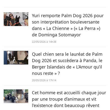
Rosie. Actuellement formée en rédaction, elle a commencé à
faire ses armes dans le domaine scientifique puis a rejoint le
magazine Chien.fr pour partager sa passion des animaux au
Yuri remporte Palm Dog 2026 pour
plus grand nombre.
son interprétation bouleversante
dans « La Chienne » (« La Perra »)
de Dominga Sotomayor
22/05/2026 à 14h38
Quel chien sera le lauréat de Palm
Dog 2026 et succèdera à Panda, le
Berger Islandais de « L’Amour qu’il
nous reste » ?
20/05/2026 à 17h14
Cet homme est accueilli chaque jour
par une troupe d’animaux et vit
l’existence dont beaucoup rêvent