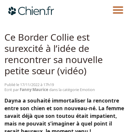
CHIEN.FR
ACTUALITÉS
EMOTION
Actualités
Ce Border Collie est
surexcité à l’idée de
Races
rencontrer sa nouvelle
Guides
petite sœur (vidéo)
Publié le 17/11/2022 à 17h19
Ecrit par
Fanny Maurice
dans la catégorie Emotion
Dayna a souhaité immortaliser la rencontre
entre son chien et son nouveau-né. La femme
savait déjà que son toutou était impatient,
mais ne pouvait s’imaginer à quel point il
serait heureux, le moment venu !