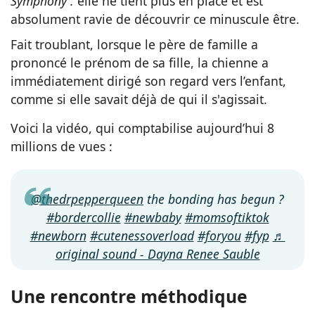
Symphony :
elle ne tient plus en place et est
absolument ravie de découvrir ce minuscule être.
Fait troublant, lorsque le père de famille a
prononcé le prénom de sa fille, la chienne a
immédiatement dirigé son regard vers l’enfant,
comme si elle savait déjà de qui il s'agissait.
Voici la vidéo, qui comptabilise aujourd’hui 8
millions de vues :
@thedrpepperqueen
the bonding has begun ?
#bordercollie
#newbaby
#momsoftiktok
#newborn
#cutenessoverload
#foryou
#fyp
♬
original sound - Dayna Renee Sauble
Une rencontre méthodique