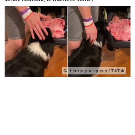
© thedrpepperqueen / TikTok