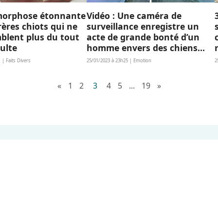
orphose étonnante
Vidéo : Une caméra de
rères chiots qui ne
surveillance enregistre un
blent plus du tout
acte de grande bonté d’un
dulte
homme envers des chiens
errants
 | Faits Divers
25/01/2023 à 23h25 | Emotion
2
«
1
2
3
4
5
...
19
»