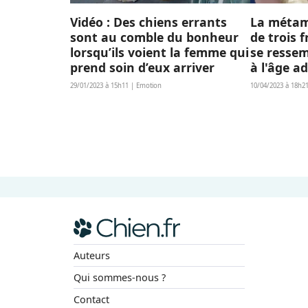
Vidéo : Des chiens errants
La métam
sont au comble du bonheur
de trois f
lorsqu’ils voient la femme qui
se ressem
prend soin d’eux arriver
à l'âge a
29/01/2023 à 15h11 | Emotion
10/04/2023 à 18h21
Auteurs
Qui sommes-nous ?
Contact