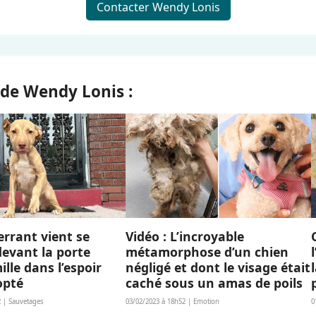
Contacter Wendy Lonis
 de Wendy Lonis :
errant vient se
Vidéo : L’incroyable
evant la porte
métamorphose d’un chien
ille dans l’espoir
négligé et dont le visage était
opté
caché sous un amas de poils
2 | Sauvetages
03/02/2023 à 18h52 | Emotion
0