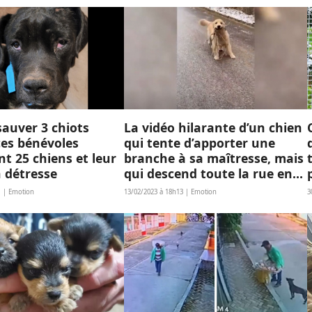
auver 3 chiots
La vidéo hilarante d’un chien
ces bénévoles
qui tente d’apporter une
t 25 chiens et leur
branche à sa maîtresse, mais
 détresse
qui descend toute la rue en
glissant
1 | Emotion
13/02/2023 à 18h13 | Emotion
3