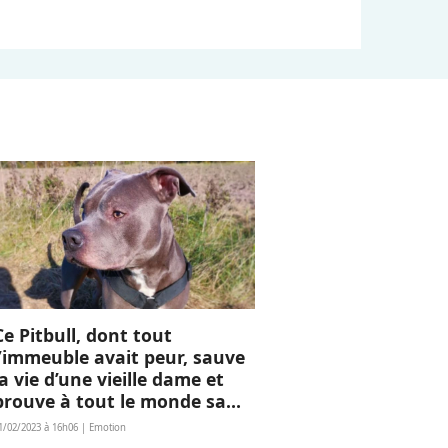
Ce Pitbull, dont tout
l’immeuble avait peur, sauve
la vie d’une vieille dame et
prouve à tout le monde sa
gentillesse
1/02/2023 à 16h06 | Emotion