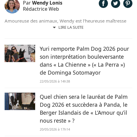
Par
Wendy Lonis
Rédactrice Web
Amoureuse des animaux, Wendy est l'heureuse maîtresse
d'un Berger Australien, de poules et même de pigeons
LIRE LA SUITE
voyageurs. Soucieuse d'allier sa passion pour les mots et
son adoration pour ses compagnons, c'est tout
naturellement qu'elle prête, avec plaisir, sa plume pour
Yuri remporte Palm Dog 2026 pour
Chien.fr.
son interprétation bouleversante
dans « La Chienne » (« La Perra »)
de Dominga Sotomayor
22/05/2026 à 14h38
Quel chien sera le lauréat de Palm
Dog 2026 et succèdera à Panda, le
Berger Islandais de « L’Amour qu’il
nous reste » ?
20/05/2026 à 17h14