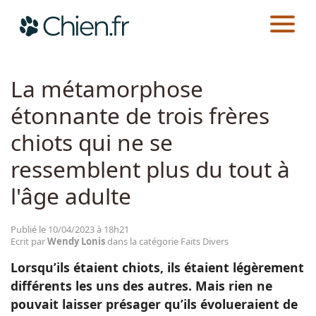
CHIEN.FR
ACTUALITÉS
FAITS DIVERS
Actualités
La métamorphose
étonnante de trois frères
Races
chiots qui ne se
Guides
ressemblent plus du tout à
l'âge adulte
Publié le 10/04/2023 à 18h21
Ecrit par
Wendy Lonis
dans la catégorie Faits Divers
Lorsqu’ils étaient chiots, ils étaient légèrement
différents les uns des autres. Mais rien ne
pouvait laisser présager qu’ils évolueraient de