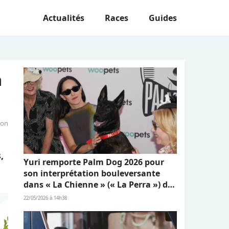
Actualités
Races
Guides
n
ion
,
Yuri remporte Palm Dog 2026 pour
son interprétation bouleversante
dans « La Chienne » (« La Perra ») de
Dominga Sotomayor
22/05/2026 à 14h38