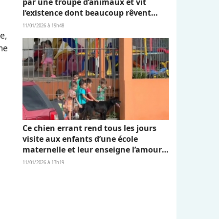
par une troupe d’animaux et vit
l’existence dont beaucoup rêvent
(vidéo)
11/01/2026 à 19h48
e,
me
Ce chien errant rend tous les jours
visite aux enfants d’une école
maternelle et leur enseigne l’amour
et l’empathie (vidéo)
11/01/2026 à 13h19