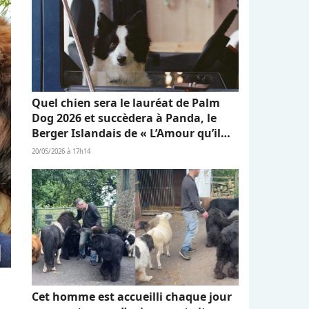
Quel chien sera le lauréat de Palm
Dog 2026 et succèdera à Panda, le
Berger Islandais de « L’Amour qu’il
nous reste » ?
20/05/2026 à 17h14
Cet homme est accueilli chaque jour