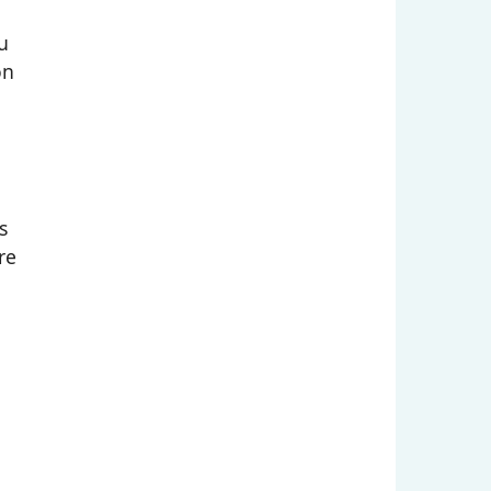
u
on
s
re