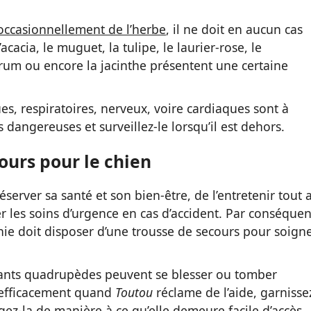
ccasionnellement de l’herbe
, il ne doit en aucun cas
acacia, le muguet, la tulipe, le laurier-rose, le
arum ou encore la jacinthe présentent une certaine
es, respiratoires, nerveux, voire cardiaques sont à
es dangereuses et surveillez-le lorsqu’il est dehors.
ours pour le chien
réserver sa santé et son bien-être, de l’entretenir tout 
r les soins d’urgence en cas d’accident. Par conséquen
e doit disposer d’une trousse de secours pour soign
nts quadrupèdes peuvent se blesser ou tomber
r efficacement quand
Toutou
réclame de l’aide, garnisse
ez-la de manière à ce qu’elle demeure facile d’accès.