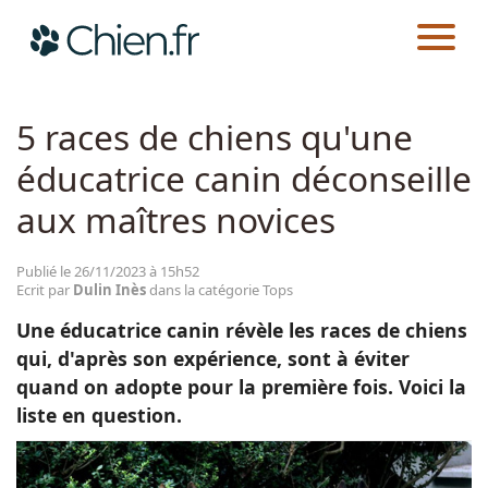
CHIEN.FR
ACTUALITÉS
TOPS
Actualités
5 races de chiens qu'une
éducatrice canin déconseille
Races
aux maîtres novices
Guides
Publié le 26/11/2023 à 15h52
Ecrit par
Dulin Inès
dans la catégorie Tops
Une éducatrice canin révèle les races de chiens
qui, d'après son expérience, sont à éviter
quand on adopte pour la première fois. Voici la
liste en question.