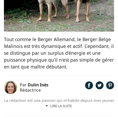
Tout comme le Berger Allemand, le Berger Belge
Malinois est très dynamique et actif. Cependant, il
se distingue par un surplus d’énergie et une
puissance physique qu'il n'est pas simple de gérer
en tant que maître débutant.
Par
Dulin Inès
Rédactrice
La rédaction est une passion qui m'habite depuis mes jeunes
années. Férue de poésie et de littérature, il m'arrivait de
LIRE LA SUITE
rédiger quelques contes et poèmes. Désormais plus ancrée
dans l'air du temps, j'ai décidé de me consacrer à la