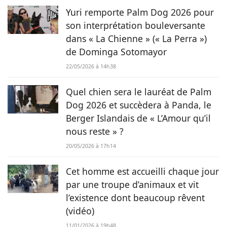
rédaction web et ainsi faire de mon hobby, un métier !
Yuri remporte Palm Dog 2026 pour
son interprétation bouleversante
dans « La Chienne » (« La Perra »)
de Dominga Sotomayor
22/05/2026 à 14h38
Quel chien sera le lauréat de Palm
Dog 2026 et succèdera à Panda, le
Berger Islandais de « L’Amour qu’il
nous reste » ?
20/05/2026 à 17h14
Cet homme est accueilli chaque jour
par une troupe d’animaux et vit
l’existence dont beaucoup rêvent
(vidéo)
11/01/2026 à 19h48