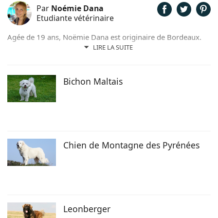
Par
Noémie Dana
Etudiante vétérinaire
Agée de 19 ans, Noëmie Dana est originaire de Bordeaux.
Elle a toujours vécu avec des animaux et étudie
LIRE LA SUITE
aujourd'hui en deuxième année à l’École Nationale
Vétérinaire d’Alfort.
Bichon Maltais
Chien de Montagne des Pyrénées
Leonberger