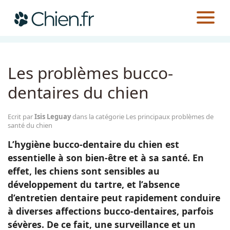
CHIEN.FR
GUIDES
SANTÉ
LES PRINCIPAUX PROBLÈMES DE SANTÉ DU CHIEN
Actualités
Les problèmes bucco-
Races
dentaires du chien
Guides
Ecrit par
Isis Leguay
dans la catégorie Les principaux problèmes de
santé du chien
L’hygiène bucco-dentaire du chien est
essentielle à son bien-être et à sa santé. En
effet, les chiens sont sensibles au
développement du tartre, et l’absence
d’entretien dentaire peut rapidement conduire
à diverses affections bucco-dentaires, parfois
sévères. De ce fait, une surveillance et un