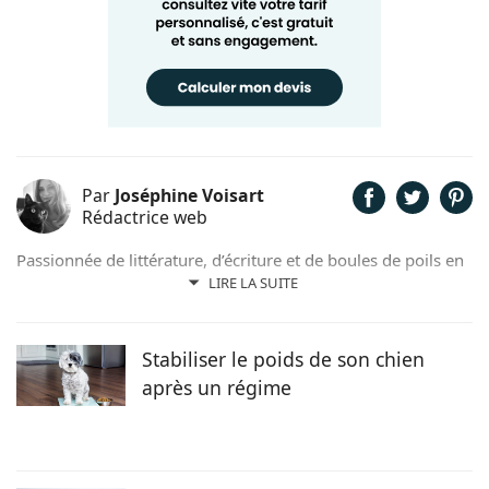
Par
Joséphine Voisart
Rédactrice web
Passionnée de littérature, d’écriture et de boules de poils en
tout genre, c’est tout naturellement que Joséphine a décidé
LIRE LA SUITE
de prêter sa plume pour Chien.fr. Anthéa, son petit trésor
sur pattes trouvé dans un refuge nordiste, lui insuffle
l’inspiration et la joie de vivre au quotidien !
Stabiliser le poids de son chien
après un régime