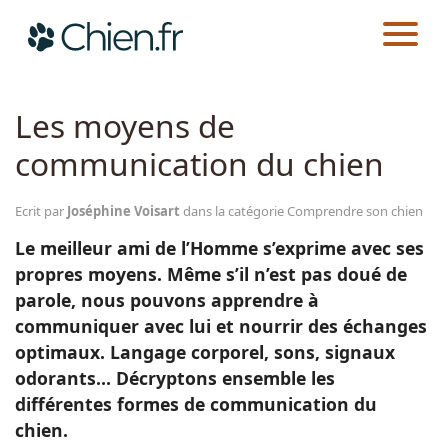
CHIEN.FR
GUIDES
AU QUOTIDIEN
COMPRENDRE SON CHIEN
Actualités
Les moyens de
communication du chien
Races
Ecrit par
Joséphine Voisart
dans la catégorie Comprendre son chien
Guides
Le meilleur ami de l’Homme s’exprime avec ses
propres moyens. Même s’il n’est pas doué de
parole, nous pouvons apprendre à
communiquer avec lui et nourrir des échanges
optimaux. Langage corporel, sons, signaux
odorants… Décryptons ensemble les
différentes formes de communication du
chien.