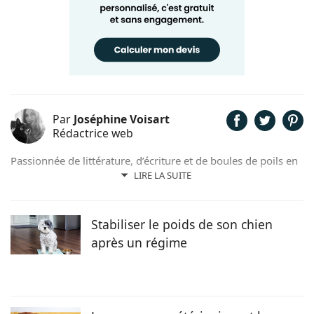
Par
Joséphine Voisart
Rédactrice web
Passionnée de littérature, d’écriture et de boules de poils en
tout genre, c’est tout naturellement que Joséphine a décidé
LIRE LA SUITE
de prêter sa plume pour Chien.fr. Anthéa, son petit trésor
sur pattes trouvé dans un refuge nordiste, lui insuffle
l’inspiration et la joie de vivre au quotidien !
Stabiliser le poids de son chien
après un régime