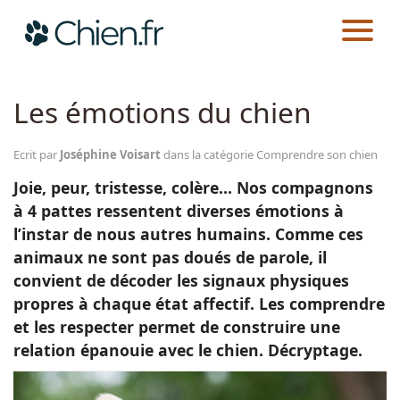
CHIEN.FR
GUIDES
AU QUOTIDIEN
COMPRENDRE SON CHIEN
Actualités
Les émotions du chien
Races
Ecrit par
Joséphine Voisart
dans la catégorie Comprendre son chien
Joie, peur, tristesse, colère… Nos compagnons
Guides
à 4 pattes ressentent diverses émotions à
l’instar de nous autres humains. Comme ces
animaux ne sont pas doués de parole, il
convient de décoder les signaux physiques
propres à chaque état affectif. Les comprendre
et les respecter permet de construire une
relation épanouie avec le chien. Décryptage.