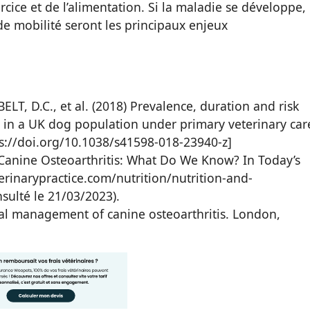
xercice et de l’alimentation. Si la maladie se développe,
 de mobilité seront les principaux enjeux
T, D.C., et al. (2018) Prevalence, duration and risk
is in a UK dog population under primary veterinary car
ttps://doi.org/10.1038/s41598-018-23940-z]
 Canine Osteoarthritis: What Do We Know? In Today’s
terinarypractice.com/nutrition/nutrition-and-
sulté le 21/03/2023).
dal management of canine osteoarthritis. London,