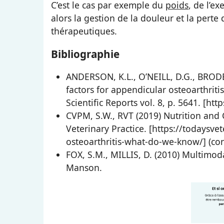
C’est le cas par exemple du
poids
, de l’e
alors la gestion de la douleur et la perte
thérapeutiques.
Bibliographie
ANDERSON, K.L., O’NEILL, D.G., BRODBEL
factors for appendicular osteoarthrit
Scientific Reports vol. 8, p. 5641. [h
CVPM, S.W., RVT (2019) Nutrition and
Veterinary Practice. [https://todaysve
osteoarthritis-what-do-we-know/] (con
FOX, S.M., MILLIS, D. (2010) Multimo
Manson.