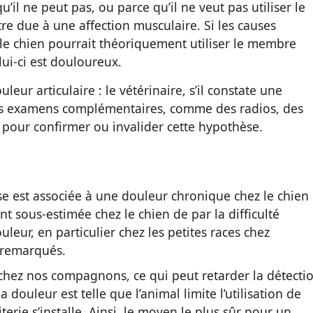
u’il ne peut pas, ou parce qu’il ne veut pas utiliser le
e due à une affection musculaire. Si les causes
e le chien pourrait théoriquement utiliser le membre
elui-ci est douloureux.
eur articulaire : le vétérinaire, s’il constate une
des examens complémentaires, comme des radios, des
pour confirmer ou invalider cette hypothèse.
 est associée à une douleur chronique chez le chien
t sous-estimée chez le chien de par la difficulté
leur, en particulier chez les petites races chez
 remarqués.
er chez nos compagnons, ce qui peut retarder la détecti
ouleur est telle que l’animal limite l’utilisation de
terie s’installe. Ainsi, le moyen le plus sûr pour un