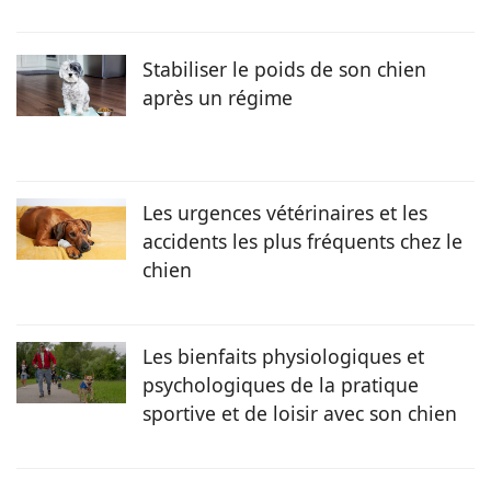
année d’études. Familier des animaux de compagnie, il se
passionne pour les NACs et l’éducation canine, domaines
qu’il approfondit via les conférences proposées par les
Stabiliser le poids de son chien
différentes associations de l’école.
après un régime
Les urgences vétérinaires et les
accidents les plus fréquents chez le
chien
Les bienfaits physiologiques et
psychologiques de la pratique
sportive et de loisir avec son chien