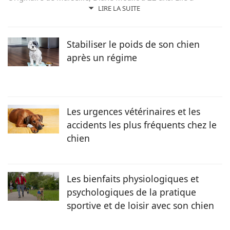
toujours souhaité travailler auprès des animaux et étudie
LIRE LA SUITE
désormais en 3ème année à l’École Nationale Vétérinaire
d’Alfort. Elle se destine pour le moment à une pratique
canine, mais reste ouverte à d’autres débouchés du métier
Stabiliser le poids de son chien
de vétérinaire.
après un régime
Les urgences vétérinaires et les
accidents les plus fréquents chez le
chien
Les bienfaits physiologiques et
psychologiques de la pratique
sportive et de loisir avec son chien