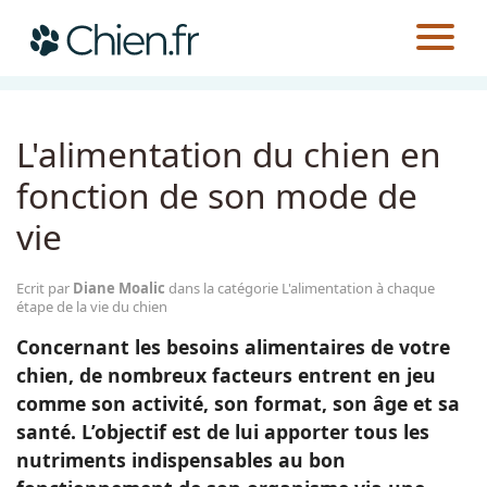
CHIEN.FR
GUIDES
ALIMENTATION
L'ALIMENTATION À CHAQUE ÉTAPE DE LA VIE DU CHIEN
Actualités
L'alimentation du chien en
Races
fonction de son mode de
vie
Guides
Ecrit par
Diane Moalic
dans la catégorie L'alimentation à chaque
étape de la vie du chien
Concernant les besoins alimentaires de votre
chien, de nombreux facteurs entrent en jeu
comme son activité, son format, son âge et sa
santé. L’objectif est de lui apporter tous les
nutriments indispensables au bon