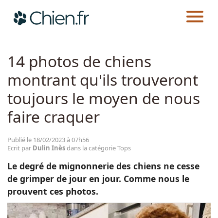
CHIEN.FR
ACTUALITÉS
TOPS
Actualités
14 photos de chiens
montrant qu'ils trouveront
Races
toujours le moyen de nous
Guides
faire craquer
Publié le 18/02/2023 à 07h56
Ecrit par
Dulin Inès
dans la catégorie Tops
Le degré de mignonnerie des chiens ne cesse
de grimper de jour en jour. Comme nous le
prouvent ces photos.