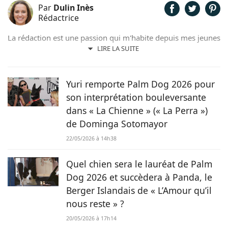
Par
Dulin Inès
Rédactrice
La rédaction est une passion qui m'habite depuis mes jeunes
années. Férue de poésie et de littérature, il m'arrivait de
LIRE LA SUITE
rédiger quelques contes et poèmes. Désormais plus ancrée
dans l'air du temps, j'ai décidé de me consacrer à la
rédaction web et ainsi faire de mon hobby, un métier !
Yuri remporte Palm Dog 2026 pour
son interprétation bouleversante
dans « La Chienne » (« La Perra »)
de Dominga Sotomayor
22/05/2026 à 14h38
Quel chien sera le lauréat de Palm
Dog 2026 et succèdera à Panda, le
Berger Islandais de « L’Amour qu’il
nous reste » ?
20/05/2026 à 17h14