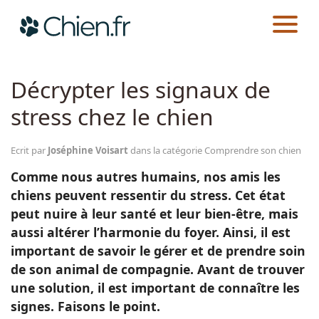
CHIEN.FR
GUIDES
AU QUOTIDIEN
COMPRENDRE SON CHIEN
Actualités
Décrypter les signaux de
stress chez le chien
Races
Ecrit par
Joséphine Voisart
dans la catégorie Comprendre son chien
Guides
Comme nous autres humains, nos amis les
chiens peuvent ressentir du stress. Cet état
peut nuire à leur santé et leur bien-être, mais
aussi altérer l’harmonie du foyer. Ainsi, il est
important de savoir le gérer et de prendre soin
de son animal de compagnie. Avant de trouver
une solution, il est important de connaître les
signes. Faisons le point.