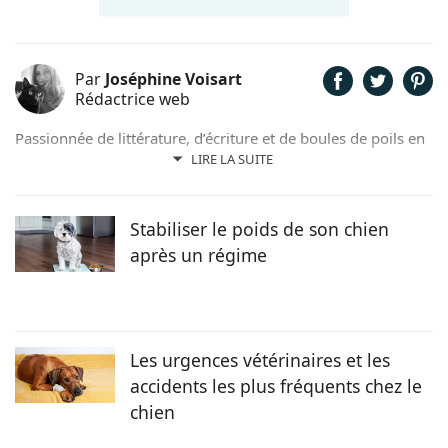
Par
Joséphine Voisart
Rédactrice web
Passionnée de littérature, d’écriture et de boules de poils en
tout genre, c’est tout naturellement que Joséphine a décidé
LIRE LA SUITE
de prêter sa plume pour Chien.fr. Anthéa, son petit trésor
sur pattes trouvé dans un refuge nordiste, lui insuffle
l’inspiration et la joie de vivre au quotidien !
Stabiliser le poids de son chien
après un régime
Les urgences vétérinaires et les
accidents les plus fréquents chez le
chien