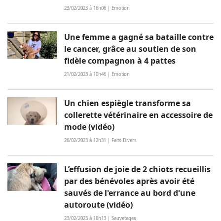
23/02/2023 à 16h06 | Emotion
Une femme a gagné sa bataille contre
le cancer, grâce au soutien de son
fidèle compagnon à 4 pattes
21/02/2023 à 10h46 | Emotion
Un chien espiègle transforme sa
collerette vétérinaire en accessoire de
mode (vidéo)
26/02/2023 à 12h31 | Faits Divers
L’effusion de joie de 2 chiots recueillis
par des bénévoles après avoir été
sauvés de l'errance au bord d'une
autoroute (vidéo)
23/02/2023 à 18h13 | Sauvetages