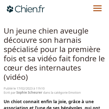
CHIEN.FR
ACTUALITÉS
EMOTION
Actualités
Un jeune chien aveugle
découvre son harnais
Races
spécialisé pour la première
Guides
fois et sa vidéo fait fondre le
cœur des internautes
(vidéo)
Publié le 17/02/2023 à 11h10
Ecrit par
Sophie Scheurer
dans la catégorie Emotion
Un chiot connait enfin la joie, grâce à une
association et l’une de ses bénévoles, qui ont