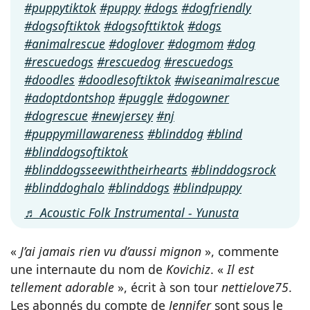
#puppytiktok
#puppy
#dogs
#dogfriendly
#dogsoftiktok
#dogsofttiktok
#dogs
#animalrescue
#doglover
#dogmom
#dog
#rescuedogs
#rescuedog
#rescuedogs
#doodles
#doodlesoftiktok
#wiseanimalrescue
#adoptdontshop
#puggle
#dogowner
#dogrescue
#newjersey
#nj
#puppymillawareness
#blinddog
#blind
#blinddogsoftiktok
#blinddogsseewiththeirhearts
#blinddogsrock
#blinddoghalo
#blinddogs
#blindpuppy
♬ Acoustic Folk Instrumental - Yunusta
«
J’ai jamais rien vu d’aussi mignon
», commente
une internaute du nom de
Kovichiz
. «
Il est
tellement adorable
», écrit à son tour
nettielove75
.
Les abonnés du compte de
Jennifer
sont sous le