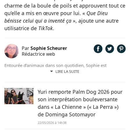
charme de la boule de poils et approuvent tout ce
qu’elle a mis en œuvre pour lui. «
Que Dieu
bénisse celui qui a inventé ça
», ajoute une autre
utilisatrice de
TikTok
.
Par
Sophie Scheurer
Rédactrice web
Entourée d’animaux dans son quotidien, Sophie est
également passionnée de mots. Son amour pour les
LIRE LA SUITE
animaux est une réalité et ça n’est pas sans raison, si son
grand cœur l’a amené à sauver 2 d’entre eux d’une condition
précaire. Maya la croisée Labrador-Border Collie a été
Yuri remporte Palm Dog 2026 pour
retrouvée errante par la SPA et Hatchi, le chien Arbi, a été
son interprétation bouleversante
sauvé de Tunisie. À ses yeux, ses 2 chiens, son chat et ses
dans « La Chienne » (« La Perra »)
lapins font partie intégrante de sa vie et de sa famille ! C’est
de Dominga Sotomayor
donc sans hésiter qu’elle a décidé de mettre sa plume au
service de Chien.fr.
22/05/2026 à 14h38