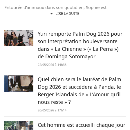
Entourée d’animaux dans son quotidien, Sophie est
également passionnée de mots. Son amour pour les
LIRE LA SUITE
animaux est une réalité et ça n’est pas sans raison, si son
grand cœur l’a amené à sauver 2 d’entre eux d’une condition
précaire. Maya la croisée Labrador-Border Collie a été
Yuri remporte Palm Dog 2026 pour
retrouvée errante par la SPA et Hatchi, le chien Arbi, a été
son interprétation bouleversante
sauvé de Tunisie. À ses yeux, ses 2 chiens, son chat et ses
dans « La Chienne » (« La Perra »)
lapins font partie intégrante de sa vie et de sa famille ! C’est
de Dominga Sotomayor
donc sans hésiter qu’elle a décidé de mettre sa plume au
service de Chien.fr.
22/05/2026 à 14h38
Quel chien sera le lauréat de Palm
Dog 2026 et succèdera à Panda, le
Berger Islandais de « L’Amour qu’il
nous reste » ?
20/05/2026 à 17h14
Cet homme est accueilli chaque jour