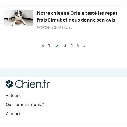
Notre chienne Oria a testé les repas
frais Elmut et nous donne son avis
10/06/2024 à 09h47 | Conso
«
1
2
3
4
5
»
Auteurs
Qui sommes-nous ?
Contact