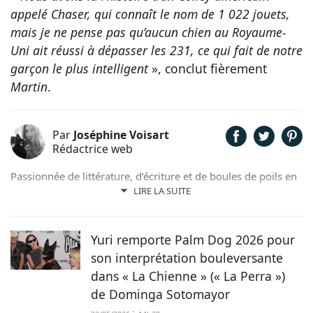
appelé Chaser, qui connaît le nom de 1 022 jouets,
mais je ne pense pas qu’aucun chien au Royaume-
Uni ait réussi à dépasser les 231, ce qui fait de notre
garçon le plus intelligent
», conclut fièrement
Martin
.
Par
Joséphine Voisart
Rédactrice web
Passionnée de littérature, d’écriture et de boules de poils en
tout genre, c’est tout naturellement que Joséphine a décidé
LIRE LA SUITE
de prêter sa plume pour Chien.fr. Anthéa, son petit trésor
sur pattes trouvé dans un refuge nordiste, lui insuffle
l’inspiration et la joie de vivre au quotidien !
Yuri remporte Palm Dog 2026 pour
son interprétation bouleversante
dans « La Chienne » (« La Perra »)
de Dominga Sotomayor