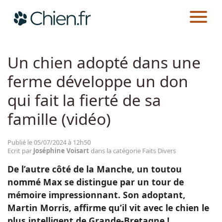
CHIEN.FR
ACTUALITÉS
FAITS DIVERS
Actualités
Un chien adopté dans une
ferme développe un don
Races
qui fait la fierté de sa
Guides
famille (vidéo)
Publié le 05/07/2024 à 12h50
Ecrit par
Joséphine Voisart
dans la catégorie Faits Divers
De l’autre côté de la Manche, un toutou
nommé Max se distingue par un tour de
mémoire impressionnant. Son adoptant,
Martin Morris, affirme qu’il vit avec le chien le
plus intelligent de Grande-Bretagne !