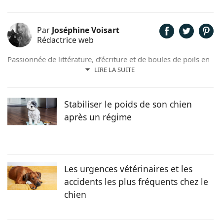
Par
Joséphine Voisart
Rédactrice web
Passionnée de littérature, d’écriture et de boules de poils en
tout genre, c’est tout naturellement que Joséphine a décidé
LIRE LA SUITE
de prêter sa plume pour Chien.fr. Anthéa, son petit trésor
sur pattes trouvé dans un refuge nordiste, lui insuffle
l’inspiration et la joie de vivre au quotidien !
Stabiliser le poids de son chien
après un régime
Les urgences vétérinaires et les
accidents les plus fréquents chez le
chien