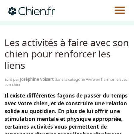
CHIEN.FR
GUIDES
AU QUOTIDIEN
VIVRE EN HARMONIE AVEC SON CHIEN
Actualités
Les activités à faire avec son
Races
chien pour renforcer les
liens
Guides
Ecrit par
Joséphine Voisart
dans la catégorie Vivre en harmonie avec
son chien
Il existe différentes façons de passer du temps
avec votre chien, et de construire une relation
solide au quotidien. En plus de lui offrir une
stimulation mentale et physique appropriée,
certaines activités vous permettent de