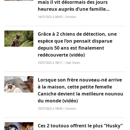
mais il vit désormais des jours
heureux auprès d’une famille
aimante (vidéo)
14/07/2025 à 00h05 | Emotion
Grâce à 2 chiens de détection, une
espèce que l’on pensait disparue
depuis 50 ans est finalement
redécouverte (vidéo)
10/07/2025 à 18h11 | Faits Divers
Lorsque son frère nouveau-né arrive
à la maison, cette petite femelle
Caniche devient la meilleure nounou
du monde (vidéo)
18/07/2025 à 18h06 | Emotion
Ces 2 toutous offrent le plus “Husky”