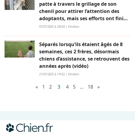
patte à travers le grillage de son
chenil pour attirer l’attention des
adoptants, mais ses efforts ont fini
par payer
07/07/2025 à 23h34 | Emotion
Séparés lorsqu’ils étaient âgés de 8
semaines, ces 2 frères, désormais
chiens d’assistance, se retrouvent des
années après (vidéo)
21/07/2025 à 11h52 | Emotion
«
1
2
3
4
5
...
18
»