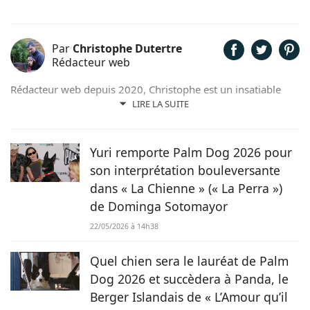
Par
Christophe Dutertre
Rédacteur web
Rédacteur web depuis 2020, Christophe est un insatiable
curieux. Passionné de jardinage, de cinéma, de sciences, de
LIRE LA SUITE
lecture et bien sûr d’animaux, il met volontiers sa plume au
service de ses passions et de ses convictions. Sensible à la
cause animale, il n’hésite pas à jouer les familles d’accueil
Yuri remporte Palm Dog 2026 pour
pour des boules de poils dans le besoin.
son interprétation bouleversante
dans « La Chienne » (« La Perra »)
de Dominga Sotomayor
22/05/2026 à 14h38
Quel chien sera le lauréat de Palm
Dog 2026 et succèdera à Panda, le
Berger Islandais de « L’Amour qu’il