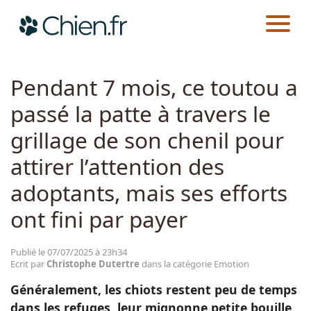
CHIEN.FR
ACTUALITÉS
EMOTION
Actualités
Pendant 7 mois, ce toutou a
passé la patte à travers le
Races
grillage de son chenil pour
Guides
attirer l’attention des
adoptants, mais ses efforts
ont fini par payer
Publié le 07/07/2025 à 23h34
Ecrit par
Christophe Dutertre
dans la catégorie Emotion
Généralement, les chiots restent peu de temps
dans les refuges, leur mignonne petite bouille