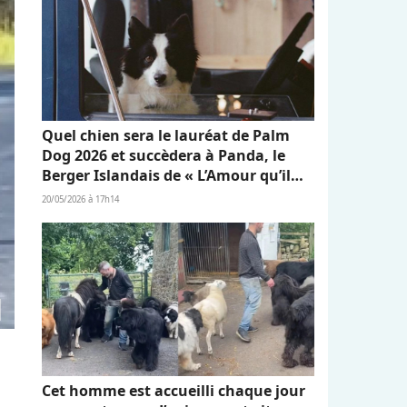
Quel chien sera le lauréat de Palm
Dog 2026 et succèdera à Panda, le
Berger Islandais de « L’Amour qu’il
nous reste » ?
20/05/2026 à 17h14
Cet homme est accueilli chaque jour