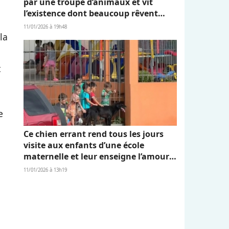
par une troupe d’animaux et vit
l’existence dont beaucoup rêvent
(vidéo)
11/01/2026 à 19h48
la
t
a
e
Ce chien errant rend tous les jours
visite aux enfants d’une école
maternelle et leur enseigne l’amour
et l’empathie (vidéo)
11/01/2026 à 13h19