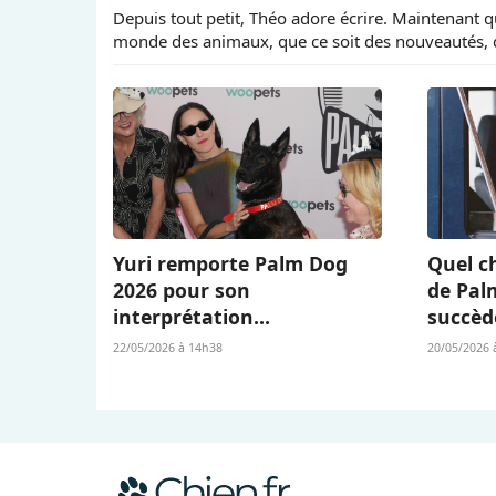
Depuis tout petit, Théo adore écrire. Maintenant qu’
monde des animaux, que ce soit des nouveautés, d
Yuri remporte Palm Dog
Quel ch
2026 pour son
de Pal
interprétation
succèd
bouleversante dans « La
Berger 
22/05/2026 à 14h38
20/05/2026 
Chienne » (« La Perra ») de
L’Amour
Dominga Sotomayor