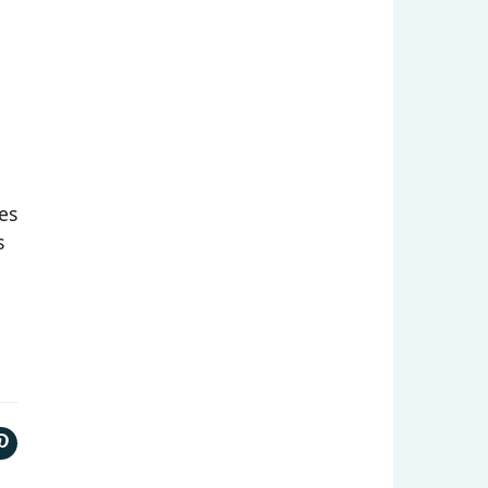
es
s
.