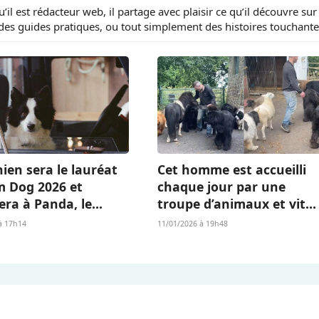
il est rédacteur web, il partage avec plaisir ce qu’il découvre sur 
es guides pratiques, ou tout simplement des histoires touchante
ien sera le lauréat
Cet homme est accueilli
m Dog 2026 et
chaque jour par une
era à Panda, le
troupe d’animaux et vit
Islandais de «
l’existence dont beaucou
à 17h14
11/01/2026 à 19h48
 qu’il nous reste » ?
rêvent (vidéo)