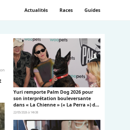
Actualités
Races
Guides
ion
t
Yuri remporte Palm Dog 2026 pour
son interprétation bouleversante
dans « La Chienne » (« La Perra ») de
Dominga Sotomayor
22/05/2026 à 14h38