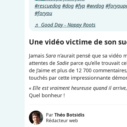
#rescuedog
#dog
#fyp
#wvdog
#foryoup
#foryou
♬ Good Day - Nappy Roots
Une vidéo victime de son su
Jamais
Sara
n’aurait pensé que sa vidéo ma
attentes de
Sadie
parce qu’elle trouvait c
de J’aime et plus de 12 700 commentaires
touchés par cette impressionnante démon
« Elle est vraiment heureuse quand il arrive,
Quel bonheur !
Par
Théo Botsidis
Rédacteur web