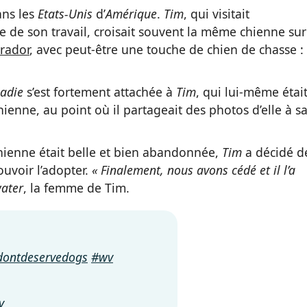
ns les
Etats-Unis
d’
Amérique
.
Tim
, qui visitait
e de son travail, croisait souvent la même chienne sur
rador
, avec peut-être une touche de chien de chasse : 
Sadie
s’est fortement attachée à
Tim
, qui lui-même étai
hienne, au point où il partageait des photos d’elle à s
chienne était belle et bien abandonnée,
Tim
a décidé d
ouvoir l’adopter.
« Finalement, nous avons cédé et il l’a
water
, la femme de Tim.
ontdeservedogs
#wv
y