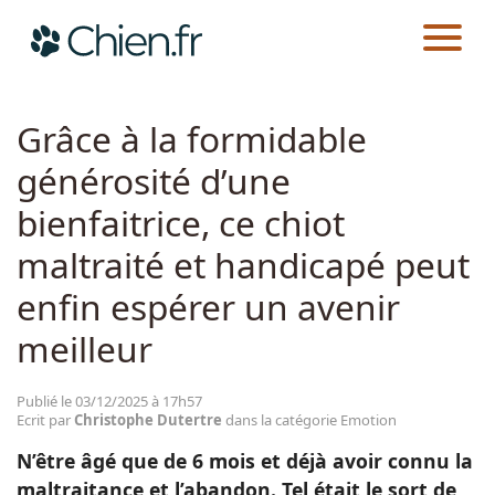
CHIEN.FR
ACTUALITÉS
EMOTION
Actualités
Grâce à la formidable
générosité d’une
Races
bienfaitrice, ce chiot
Guides
maltraité et handicapé peut
enfin espérer un avenir
meilleur
Publié le 03/12/2025 à 17h57
Ecrit par
Christophe Dutertre
dans la catégorie Emotion
N’être âgé que de 6 mois et déjà avoir connu la
maltraitance et l’abandon. Tel était le sort de