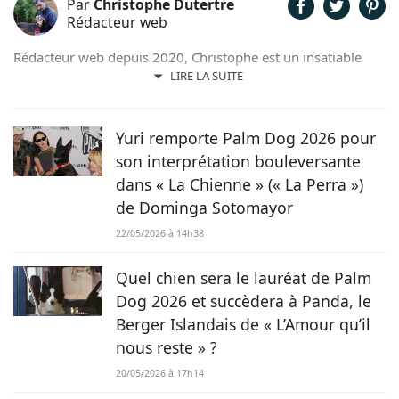
Par
Christophe Dutertre
Rédacteur web
Rédacteur web depuis 2020, Christophe est un insatiable
curieux. Passionné de jardinage, de cinéma, de sciences, de
LIRE LA SUITE
lecture et bien sûr d’animaux, il met volontiers sa plume au
service de ses passions et de ses convictions. Sensible à la
cause animale, il n’hésite pas à jouer les familles d’accueil
Yuri remporte Palm Dog 2026 pour
pour des boules de poils dans le besoin.
son interprétation bouleversante
dans « La Chienne » (« La Perra »)
de Dominga Sotomayor
22/05/2026 à 14h38
Quel chien sera le lauréat de Palm
Dog 2026 et succèdera à Panda, le
Berger Islandais de « L’Amour qu’il
nous reste » ?
20/05/2026 à 17h14