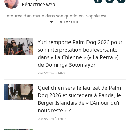
Rédactrice web
Entourée d’animaux dans son quotidien, Sophie est
également passionnée de mots. Son amour pour les
LIRE LA SUITE
animaux est une réalité et ça n’est pas sans raison, si son
grand cœur l’a amené à sauver 2 d’entre eux d’une condition
précaire. Maya la croisée Labrador-Border Collie a été
Yuri remporte Palm Dog 2026 pour
retrouvée errante par la SPA et Hatchi, le chien Arbi, a été
son interprétation bouleversante
sauvé de Tunisie. À ses yeux, ses 2 chiens, son chat et ses
dans « La Chienne » (« La Perra »)
lapins font partie intégrante de sa vie et de sa famille ! C’est
de Dominga Sotomayor
donc sans hésiter qu’elle a décidé de mettre sa plume au
service de Chien.fr.
22/05/2026 à 14h38
Quel chien sera le lauréat de Palm
Dog 2026 et succèdera à Panda, le
Berger Islandais de « L’Amour qu’il
nous reste » ?
20/05/2026 à 17h14