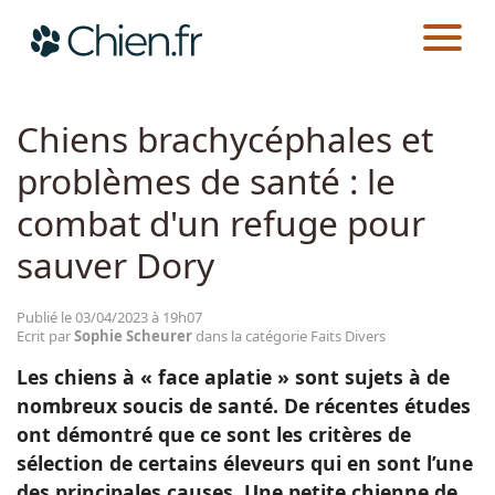
CHIEN.FR
ACTUALITÉS
FAITS DIVERS
Actualités
Chiens brachycéphales et
problèmes de santé : le
Races
combat d'un refuge pour
Guides
sauver Dory
Publié le 03/04/2023 à 19h07
Ecrit par
Sophie Scheurer
dans la catégorie Faits Divers
Les chiens à « face aplatie » sont sujets à de
nombreux soucis de santé. De récentes études
ont démontré que ce sont les critères de
sélection de certains éleveurs qui en sont l’une
des principales causes. Une petite chienne de