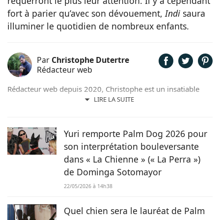
requerront le plus leur attention. Il y a cependant
fort à parier qu’avec son dévouement,
Indi
saura
illuminer le quotidien de nombreux enfants.
Par
Christophe Dutertre
Rédacteur web
Rédacteur web depuis 2020, Christophe est un insatiable
curieux. Passionné de jardinage, de cinéma, de sciences, de
LIRE LA SUITE
lecture et bien sûr d’animaux, il met volontiers sa plume au
service de ses passions et de ses convictions. Sensible à la
cause animale, il n’hésite pas à jouer les familles d’accueil
Yuri remporte Palm Dog 2026 pour
pour des boules de poils dans le besoin.
son interprétation bouleversante
dans « La Chienne » (« La Perra »)
de Dominga Sotomayor
22/05/2026 à 14h38
Quel chien sera le lauréat de Palm