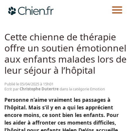
CHIEN.FR
ACTUALITÉS
EMOTION
Actualités
Cette chienne de thérapie
offre un soutien émotionnel
Races
aux enfants malades lors de
Guides
leur séjour à l’hôpital
Publié le 05/04/2025 à 15h01
Ecrit par
Christophe Dutertre
dans la catégorie Emotion
Personne n’aime vraiment les passages à
l’hôpital. Mais s’il y en a qui les apprécient
encore moins, ce sont bien les enfants. Pour
les aider à affronter ces moments difficiles,
l’hôpital pour enfants Helen DeVos accueille