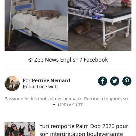
© Zee News English / Facebook
Par
Perrine Nemard
Rédactrice web
Passionnée des mots et des animaux, Perrine a toujours su
qu'elle était destinée à travailler en lien avec ces derniers.
LIRE LA SUITE
Aujourd'hui, elle s'épanouit aux côtés de son jeune
samoyède qui l'inspire quotidiennement et l'a même
poussée à se lancer dans la photographie canine.
Yuri remporte Palm Dog 2026 pour
son interprétation bouleversante