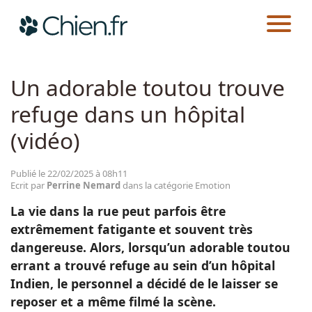
CHIEN.FR
ACTUALITÉS
EMOTION
Actualités
Un adorable toutou trouve
refuge dans un hôpital
Races
(vidéo)
Guides
Publié le 22/02/2025 à 08h11
Ecrit par
Perrine Nemard
dans la catégorie Emotion
La vie dans la rue peut parfois être
extrêmement fatigante et souvent très
dangereuse. Alors, lorsqu’un adorable toutou
errant a trouvé refuge au sein d’un hôpital
Indien, le personnel a décidé de le laisser se
reposer et a même filmé la scène.