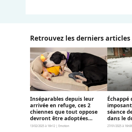
Retrouvez les derniers article
Inséparables depuis leur
Échappé d
arrivée en refuge, ces 2
imposant 
chiennes que tout oppose
séance d
devront être adoptées
dans le d
ensemble
(vidéo)
13/02/2025 à 16h12 | Emotion
27/01/2025 à 16h0