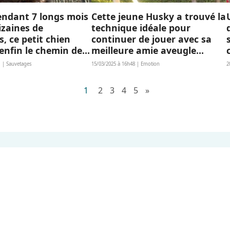
endant 7 longs mois
Cette jeune Husky a trouvé la
izaines de
technique idéale pour
, ce petit chien
continuer de jouer avec sa
enfin le chemin de
meilleure amie aveugle
ge
(vidéo)
1 | Sauvetages
15/03/2025 à 16h48 | Emotion
2
1
2
3
4
5
»