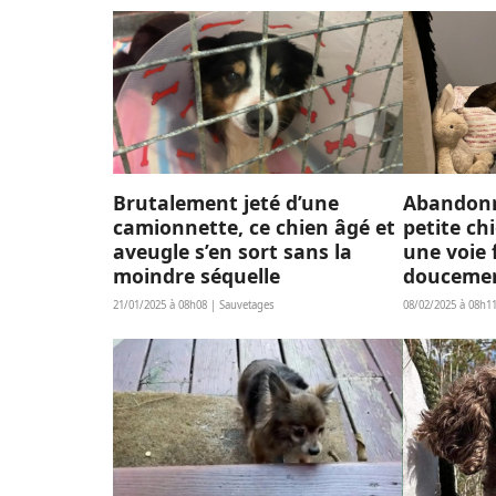
Brutalement jeté d’une
Abandonn
camionnette, ce chien âgé et
petite ch
aveugle s’en sort sans la
une voie 
moindre séquelle
doucement
21/01/2025 à 08h08 | Sauvetages
08/02/2025 à 08h1