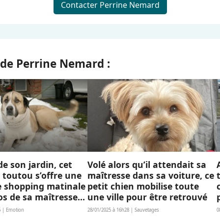
Contacter Perrine Nemard
s de Perrine Nemard :
e son jardin, cet
Volé alors qu’il attendait sa
toutou s’offre une
maîtresse dans sa voiture, ce
e shopping matinale
petit chien mobilise toute
os de sa maîtresse
une ville pour être retrouvé
6 | Emotion
28/01/2025 à 16h28 | Sauvetages
0