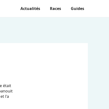
Actualités
Races
Guides
 était
épanouit
t l'a