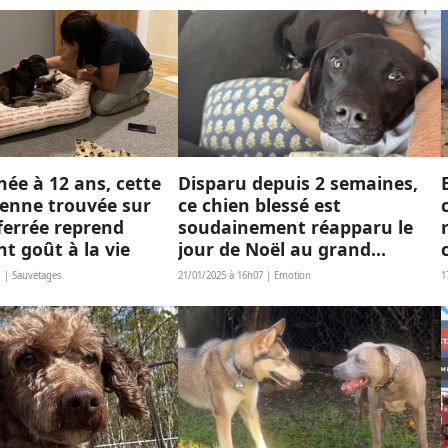
ée à 12 ans, cette
Disparu depuis 2 semaines,
ienne trouvée sur
ce chien blessé est
ferrée reprend
soudainement réapparu le
 goût à la vie
jour de Noël au grand
soulagement de sa famille
1 | Sauvetages
21/01/2025 à 16h07 | Emotion
1
d’accueil