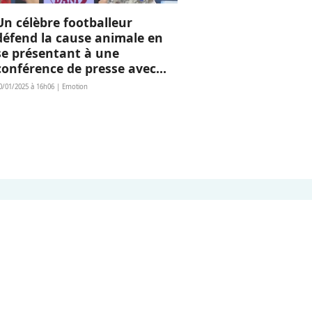
Un célèbre footballeur
défend la cause animale en
se présentant à une
conférence de presse avec
son adorable chiot
0/01/2025 à 16h06 | Emotion