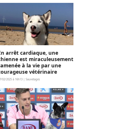
En arrêt cardiaque, une
chienne est miraculeusement
ramenée à la vie par une
courageuse vétérinaire
7/02/2025 à 16h13 | Sauvetages