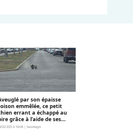
Aveuglé par son épaisse
toison emmêlée, ce petit
chien errant a échappé au
pire grâce à l’aide de ses
sauveurs
8/02/2025 à 16h06 | Sauvetages