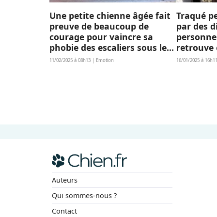
Une petite chienne âgée fait
Traqué p
preuve de beaucoup de
par des d
courage pour vaincre sa
personnes
phobie des escaliers sous le
retrouve 
regard bienveillant de sa
son refu
11/02/2025 à 08h13 | Emotion
16/01/2025 à 16h1
maman d’accueil (vidéo)
Auteurs
Qui sommes-nous ?
Contact