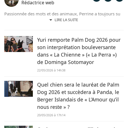
Rédactrice web
Passionnée des mots et des animaux, Perrine a toujours su
qu'elle était destinée à travailler en lien avec ces derniers.
LIRE LA SUITE
Aujourd'hui, elle s'épanouit aux côtés de son jeune
samoyède qui l'inspire quotidiennement et l'a même
poussée à se lancer dans la photographie canine.
Yuri remporte Palm Dog 2026 pour
son interprétation bouleversante
dans « La Chienne » (« La Perra »)
de Dominga Sotomayor
22/05/2026 à 14h38
Quel chien sera le lauréat de Palm
Dog 2026 et succèdera à Panda, le
Berger Islandais de « L’Amour qu’il
nous reste » ?
20/05/2026 à 17h14