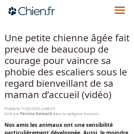
CHIEN.FR
ACTUALITÉS
EMOTION
Actualités
Une petite chienne âgée fait
preuve de beaucoup de
Races
courage pour vaincre sa
Guides
phobie des escaliers sous le
regard bienveillant de sa
maman d’accueil (vidéo)
Publié le 11/02/2025 à 08h13
Ecrit par
Perrine Nemard
dans la catégorie Emotion
Nos amis les animaux ont une sensibilité
particulièrement développée. Aussi, le moindre