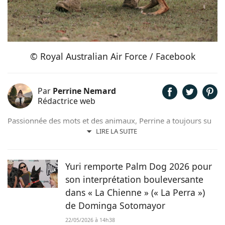
© Royal Australian Air Force / Facebook
Par
Perrine Nemard
Rédactrice web
Passionnée des mots et des animaux, Perrine a toujours su
qu'elle était destinée à travailler en lien avec ces derniers.
LIRE LA SUITE
Aujourd'hui, elle s'épanouit aux côtés de son jeune
samoyède qui l'inspire quotidiennement et l'a même
poussée à se lancer dans la photographie canine.
Yuri remporte Palm Dog 2026 pour
son interprétation bouleversante
dans « La Chienne » (« La Perra »)
de Dominga Sotomayor
22/05/2026 à 14h38