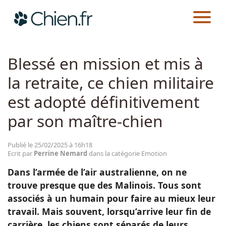
CHIEN.FR
ACTUALITÉS
EMOTION
Actualités
Blessé en mission et mis à
la retraite, ce chien militaire
Races
est adopté définitivement
Guides
par son maître-chien
Publié le 25/02/2025 à 16h18
Ecrit par
Perrine Nemard
dans la catégorie Emotion
Dans l’armée de l’air australienne, on ne
trouve presque que des Malinois. Tous sont
associés à un humain pour faire au mieux leur
travail. Mais souvent, lorsqu’arrive leur fin de
carrière, les chiens sont séparés de leurs