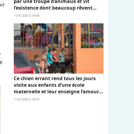
par une troupe d’animaux et vit
ir
l’existence dont beaucoup rêvent
(vidéo)
11/01/2026 à 19h48
y
e
Ce chien errant rend tous les jours
visite aux enfants d’une école
maternelle et leur enseigne l’amour
et l’empathie (vidéo)
11/01/2026 à 13h19