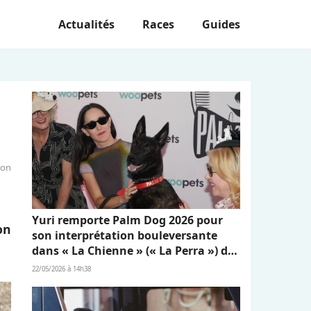
Actualités
Races
Guides
ion
Yuri remporte Palm Dog 2026 pour
on
son interprétation bouleversante
dans « La Chienne » (« La Perra ») de
Dominga Sotomayor
22/05/2026 à 14h38