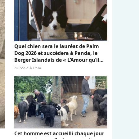
Quel chien sera le lauréat de Palm
Dog 2026 et succèdera à Panda, le
Berger Islandais de « L’Amour qu’il
nous reste » ?
20/05/2026 à 17h14
Cet homme est accueilli chaque jour