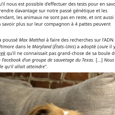
’il nous est possible d’effectuer des tests pour en savo
rendre davantage sur notre passé génétique et les
ndant, les animaux ne sont pas en reste, et ont aussi
en savoir plus sur leur compagnon à 4 pattes peuvent
 a poussé
Max Matthai
à faire des recherches sur l’ADN
ltimore
dans le
Maryland
(
États-Unis
) a adopté
Louie
il 
eek
qu’il ne connaissait pas grand-chose de sa boule d
e Facebook d'un groupe de sauvetage du Texas.
[...]
Nous
e qu'il allait atteindre
”.