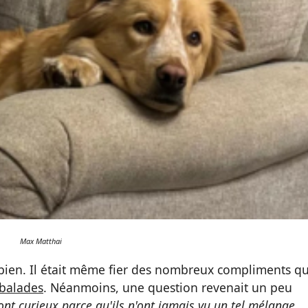
Max Matthai
rès bien. Il était même fier des nombreux compliments q
balades
. Néanmoins, une question revenait un peu
ont curieux parce qu'ils n'ont jamais vu un tel mélange