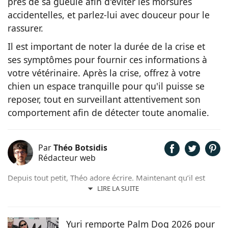
près de sa gueule afin d'éviter les morsures
accidentelles, et parlez-lui avec douceur pour le
rassurer.
Il est important de noter la durée de la crise et
ses symptômes pour fournir ces informations à
votre vétérinaire. Après la crise, offrez à votre
chien un espace tranquille pour qu'il puisse se
reposer, tout en surveillant attentivement son
comportement afin de détecter toute anomalie.
Par
Théo Botsidis
Rédacteur web
Depuis tout petit, Théo adore écrire. Maintenant qu’il est
rédacteur web, il partage avec plaisir ce qu’il découvre sur le
LIRE LA SUITE
monde des animaux, que ce soit des nouveautés, des guides
pratiques, ou tout simplement des histoires touchantes.
Yuri remporte Palm Dog 2026 pour