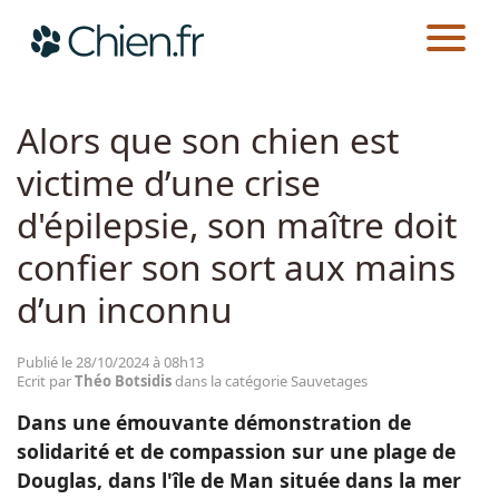
CHIEN.FR
ACTUALITÉS
SAUVETAGES
Actualités
Alors que son chien est
victime d’une crise
Races
d'épilepsie, son maître doit
Guides
confier son sort aux mains
d’un inconnu
Publié le 28/10/2024 à 08h13
Ecrit par
Théo Botsidis
dans la catégorie Sauvetages
Dans une émouvante démonstration de
solidarité et de compassion sur une plage de
Douglas, dans l'île de Man située dans la mer