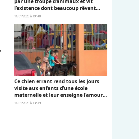
par une troupe d’animaux et vit
l’existence dont beaucoup rêvent
(vidéo)
11/01/2026 à 19h48
s
Ce chien errant rend tous les jours
visite aux enfants d’une école
maternelle et leur enseigne l’amour
et l’empathie (vidéo)
11/01/2026 à 13h19