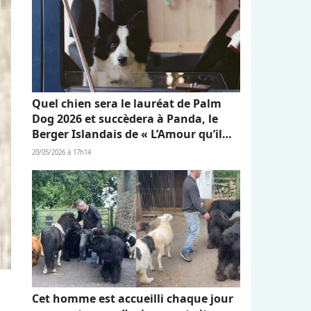
Quel chien sera le lauréat de Palm
Dog 2026 et succèdera à Panda, le
Berger Islandais de « L’Amour qu’il
nous reste » ?
20/05/2026 à 17h14
Cet homme est accueilli chaque jour