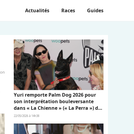
Actualités
Races
Guides
ion
s
Yuri remporte Palm Dog 2026 pour
son interprétation bouleversante
dans « La Chienne » (« La Perra ») de
Dominga Sotomayor
22/05/2026 à 14h38