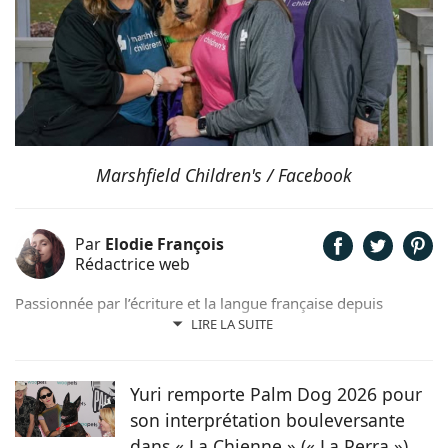
Marshfield Children's / Facebook
Par
Elodie François
Rédactrice web
Passionnée par l’écriture et la langue française depuis
toujours, j’aime jouer avec les mots et les faire vivre.
LIRE LA SUITE
Toujours accompagnée de Samy, mon félin tigré, je suis
désormais rédactrice et correctrice freelance.
Yuri remporte Palm Dog 2026 pour
son interprétation bouleversante
dans « La Chienne » (« La Perra »)