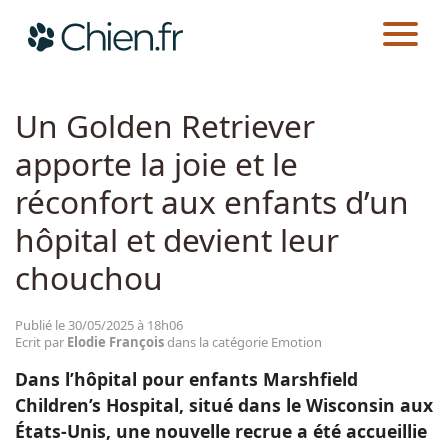
CHIEN.FR
ACTUALITÉS
EMOTION
Actualités
Un Golden Retriever
apporte la joie et le
Races
réconfort aux enfants d’un
Guides
hôpital et devient leur
chouchou
Publié le 30/05/2025 à 18h06
Ecrit par
Elodie François
dans la catégorie Emotion
Dans l’hôpital pour enfants Marshfield
Children’s Hospital, situé dans le Wisconsin aux
États-Unis, une nouvelle recrue a été accueillie