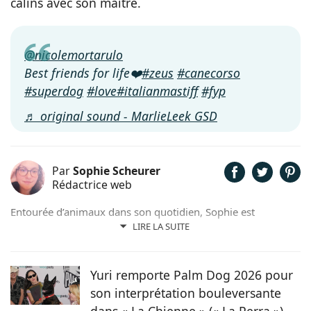
câlins avec son maître.
@nicolemortarulo
Best friends for life❤️
#zeus
#canecorso
#superdog
#love
#italianmastiff
#fyp
♬ original sound - MarlieLeek GSD
Par
Sophie Scheurer
Rédactrice web
Entourée d’animaux dans son quotidien, Sophie est
également passionnée de mots. Son amour pour les
LIRE LA SUITE
animaux est une réalité et ça n’est pas sans raison, si son
grand cœur l’a amené à sauver 2 d’entre eux d’une condition
précaire. Maya la croisée Labrador-Border Collie a été
Yuri remporte Palm Dog 2026 pour
retrouvée errante par la SPA et Hatchi, le chien Arbi, a été
son interprétation bouleversante
sauvé de Tunisie. À ses yeux, ses 2 chiens, son chat et ses
dans « La Chienne » (« La Perra »)