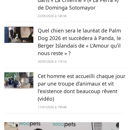
lapins font partie intégrante de sa vie et de sa famille ! C’est
de Dominga Sotomayor
donc sans hésiter qu’elle a décidé de mettre sa plume au
service de Chien.fr.
22/05/2026 à 14h38
Quel chien sera le lauréat de Palm
Dog 2026 et succèdera à Panda, le
Berger Islandais de « L’Amour qu’il
nous reste » ?
20/05/2026 à 17h14
Cet homme est accueilli chaque jour
par une troupe d’animaux et vit
l’existence dont beaucoup rêvent
(vidéo)
11/01/2026 à 19h48