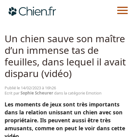
CHIEN.FR
ACTUALITÉS
EMOTION
Actualités
Un chien sauve son maître
d’un immense tas de
Races
feuilles, dans lequel il avait
Guides
disparu (vidéo)
Publié le 14/02/2023 à 16h26
Ecrit par
Sophie Scheurer
dans la catégorie Emotion
Les moments de jeux sont très importants
dans la relation unissant un chien avec son
propriétaire. Ils peuvent aussi être très
amusants, comme on peut le voir dans cette
vidéo.