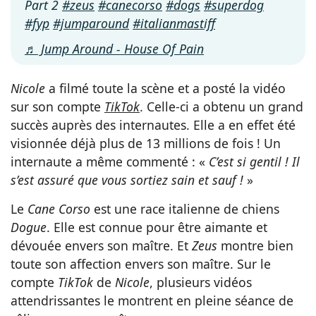
Part 2
#zeus
#canecorso
#dogs
#superdog
#fyp
#jumparound
#italianmastiff
♬ Jump Around - House Of Pain
Nicole
a filmé toute la scène et a posté la vidéo
sur son compte
TikTok
. Celle-ci a obtenu un grand
succès auprès des internautes. Elle a en effet été
visionnée déjà plus de 13 millions de fois ! Un
internaute a même commenté : «
C’est si gentil ! Il
s’est assuré que vous sortiez sain et sauf !
»
Le
Cane Corso
est une race italienne de chiens
Dogue
. Elle est connue pour être aimante et
dévouée envers son maître. Et
Zeus
montre bien
toute son affection envers son maître. Sur le
compte
TikTok
de
Nicole
, plusieurs vidéos
attendrissantes le montrent en pleine séance de