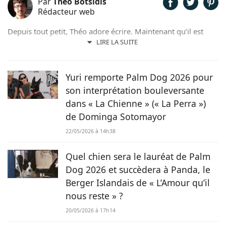
Par
Théo Botsidis
Rédacteur web
Depuis tout petit, Théo adore écrire. Maintenant qu’il est
rédacteur web, il partage avec plaisir ce qu’il découvre sur le
LIRE LA SUITE
monde des animaux, que ce soit des nouveautés, des guides
pratiques, ou tout simplement des histoires touchantes.
Yuri remporte Palm Dog 2026 pour
son interprétation bouleversante
dans « La Chienne » (« La Perra »)
de Dominga Sotomayor
22/05/2026 à 14h38
Quel chien sera le lauréat de Palm
Dog 2026 et succèdera à Panda, le
Berger Islandais de « L’Amour qu’il
nous reste » ?
20/05/2026 à 17h14