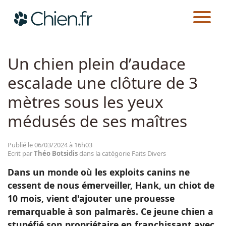
CHIEN.FR
ACTUALITÉS
FAITS DIVERS
Actualités
Un chien plein d’audace
escalade une clôture de 3
Races
mètres sous les yeux
Guides
médusés de ses maîtres
Publié le 06/03/2024 à 16h03
Ecrit par
Théo Botsidis
dans la catégorie Faits Divers
Dans un monde où les exploits canins ne
cessent de nous émerveiller, Hank, un chiot de
10 mois, vient d'ajouter une prouesse
remarquable à son palmarès. Ce jeune chien a
stupéfié son propriétaire en franchissant avec