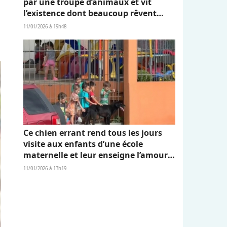
par une troupe d’animaux et vit
l’existence dont beaucoup rêvent
(vidéo)
11/01/2026 à 19h48
Ce chien errant rend tous les jours
visite aux enfants d’une école
maternelle et leur enseigne l’amour
et l’empathie (vidéo)
11/01/2026 à 13h19