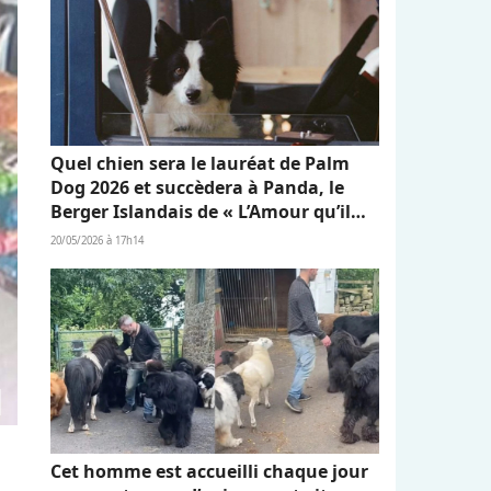
Quel chien sera le lauréat de Palm
Dog 2026 et succèdera à Panda, le
Berger Islandais de « L’Amour qu’il
nous reste » ?
20/05/2026 à 17h14
Cet homme est accueilli chaque jour