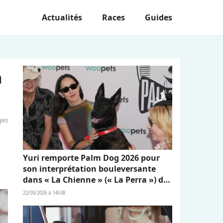
Actualités
Races
Guides
à
ges
Yuri remporte Palm Dog 2026 pour
son interprétation bouleversante
dans « La Chienne » (« La Perra ») de
Dominga Sotomayor
22/05/2026 à 14h38