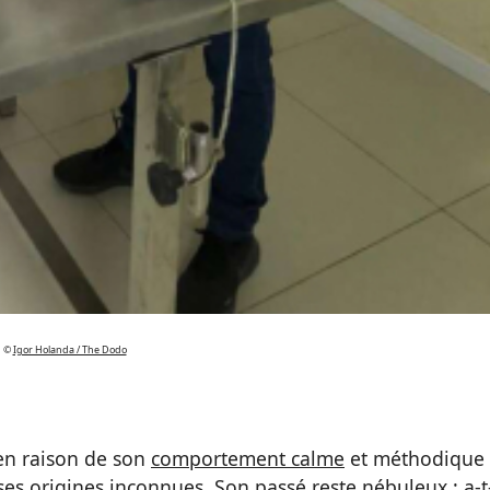
©
Igor Holanda / The Dodo
en raison de son
comportement calme
et méthodique
ses origines inconnues. Son passé reste nébuleux : a-t-