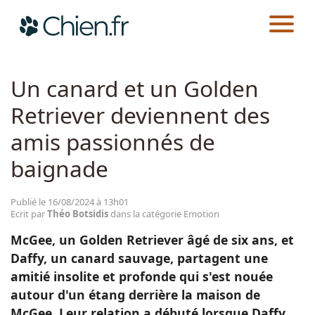
CHIEN.FR
ACTUALITÉS
EMOTION
Actualités
Un canard et un Golden
Retriever deviennent des
Races
amis passionnés de
Guides
baignade
Publié le 16/08/2024 à 13h01
Ecrit par
Théo Botsidis
dans la catégorie Emotion
McGee, un Golden Retriever âgé de six ans, et
Daffy, un canard sauvage, partagent une
amitié insolite et profonde qui s'est nouée
autour d'un étang derrière la maison de
McGee. Leur relation a débuté lorsque Daffy,