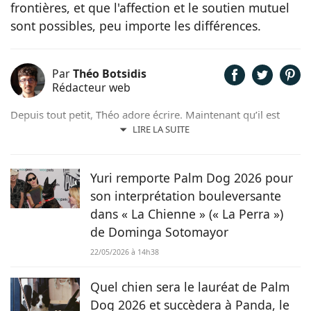
frontières, et que l'affection et le soutien mutuel
sont possibles, peu importe les différences.
Par
Théo Botsidis
Rédacteur web
Depuis tout petit, Théo adore écrire. Maintenant qu’il est
rédacteur web, il partage avec plaisir ce qu’il découvre sur le
LIRE LA SUITE
monde des animaux, que ce soit des nouveautés, des guides
pratiques, ou tout simplement des histoires touchantes.
Yuri remporte Palm Dog 2026 pour
son interprétation bouleversante
dans « La Chienne » (« La Perra »)
de Dominga Sotomayor
22/05/2026 à 14h38
Quel chien sera le lauréat de Palm
Dog 2026 et succèdera à Panda, le