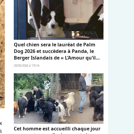
Quel chien sera le lauréat de Palm
Dog 2026 et succèdera à Panda, le
Berger Islandais de « L’Amour qu’il
nous reste » ?
20/05/2026 à 17h14
x
Cet homme est accueilli chaque jour
s