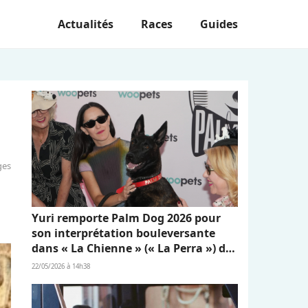
Actualités
Races
Guides
ges
Yuri remporte Palm Dog 2026 pour
son interprétation bouleversante
dans « La Chienne » (« La Perra ») de
Dominga Sotomayor
22/05/2026 à 14h38