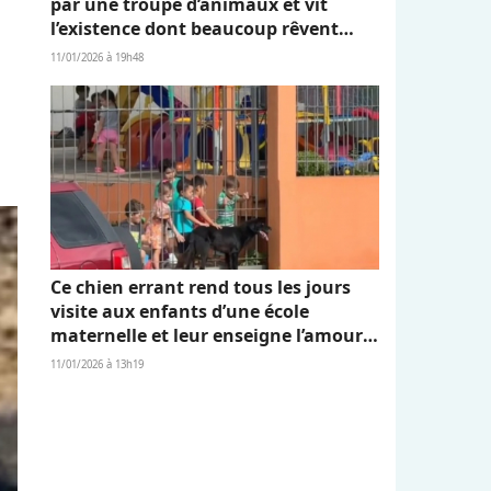
par une troupe d’animaux et vit
l’existence dont beaucoup rêvent
(vidéo)
11/01/2026 à 19h48
Ce chien errant rend tous les jours
visite aux enfants d’une école
maternelle et leur enseigne l’amour
et l’empathie (vidéo)
11/01/2026 à 13h19