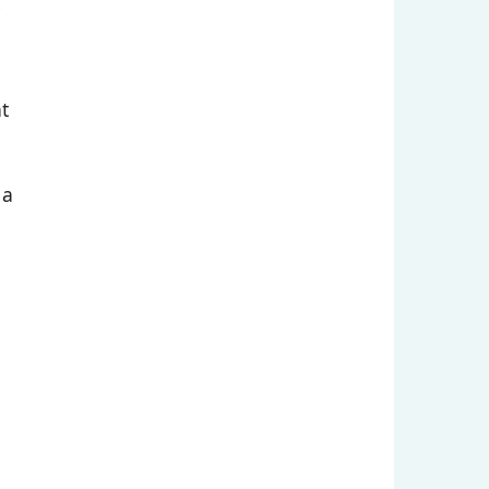
e
t
 a