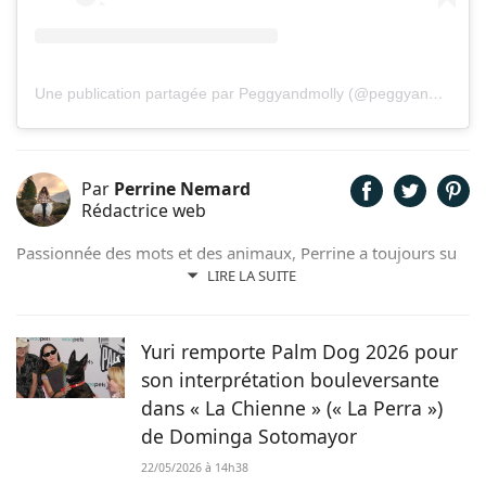
Une publication partagée par Peggyandmolly (@peggyandmolly)
Par
Perrine Nemard
Rédactrice web
Passionnée des mots et des animaux, Perrine a toujours su
qu'elle était destinée à travailler en lien avec ces derniers.
LIRE LA SUITE
Aujourd'hui, elle s'épanouit aux côtés de son jeune
samoyède qui l'inspire quotidiennement et l'a même
poussée à se lancer dans la photographie canine.
Yuri remporte Palm Dog 2026 pour
son interprétation bouleversante
dans « La Chienne » (« La Perra »)
de Dominga Sotomayor
22/05/2026 à 14h38