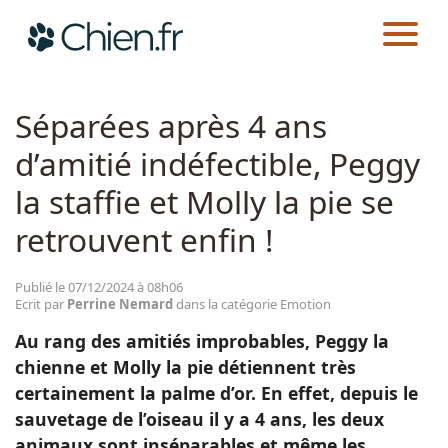
CHIEN.FR
ACTUALITÉS
EMOTION
Actualités
Séparées après 4 ans
d’amitié indéfectible, Peggy
Races
la staffie et Molly la pie se
Guides
retrouvent enfin !
Publié le 07/12/2024 à 08h06
Ecrit par
Perrine Nemard
dans la catégorie Emotion
Au rang des amitiés improbables, Peggy la
chienne et Molly la pie détiennent très
certainement la palme d’or. En effet, depuis le
sauvetage de l’oiseau il y a 4 ans, les deux
animaux sont inséparables et même les