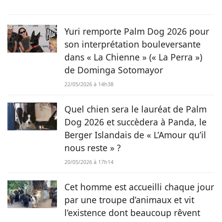
animaux est une réalité et ça n’est pas sans raison, si son
grand cœur l’a amené à sauver 2 d’entre eux d’une condition
précaire. Maya la croisée Labrador-Border Collie a été
Yuri remporte Palm Dog 2026 pour
retrouvée errante par la SPA et Hatchi, le chien Arbi, a été
son interprétation bouleversante
sauvé de Tunisie. À ses yeux, ses 2 chiens, son chat et ses
dans « La Chienne » (« La Perra »)
lapins font partie intégrante de sa vie et de sa famille ! C’est
de Dominga Sotomayor
donc sans hésiter qu’elle a décidé de mettre sa plume au
service de Chien.fr.
22/05/2026 à 14h38
Quel chien sera le lauréat de Palm
Dog 2026 et succèdera à Panda, le
Berger Islandais de « L’Amour qu’il
nous reste » ?
20/05/2026 à 17h14
Cet homme est accueilli chaque jour
par une troupe d’animaux et vit
l’existence dont beaucoup rêvent