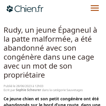
CHIEN.FR
ACTUALITÉS
SAUVETAGES
Actualités
Rudy, un jeune Épagneul à
la patte malformée, a été
Races
abandonné avec son
Guides
congénère dans une cage
avec un mot de son
propriétaire
Publié le 28/06/2023 à 12h03
Ecrit par
Sophie Scheurer
dans la catégorie Sauvetages
Ce jeune chien et son petit congénère ont été
abandonnés sur le bord d’une route, dans une