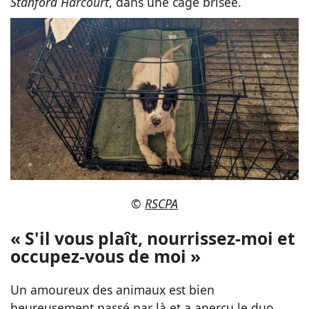
Stanford Harcourt
, dans une cage brisée.
©
RSCPA
« S'il vous plaît, nourrissez-moi et
occupez-vous de moi »
Un amoureux des animaux est bien
heureusement passé par là et a aperçu le duo