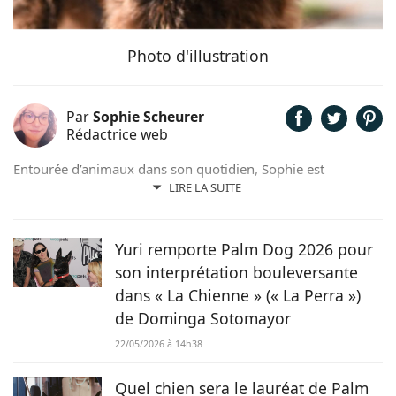
Photo d'illustration
Par
Sophie Scheurer
Rédactrice web
Entourée d’animaux dans son quotidien, Sophie est
également passionnée de mots. Son amour pour les
LIRE LA SUITE
animaux est une réalité et ça n’est pas sans raison, si son
grand cœur l’a amené à sauver 2 d’entre eux d’une condition
précaire. Maya la croisée Labrador-Border Collie a été
Yuri remporte Palm Dog 2026 pour
retrouvée errante par la SPA et Hatchi, le chien Arbi, a été
son interprétation bouleversante
sauvé de Tunisie. À ses yeux, ses 2 chiens, son chat et ses
dans « La Chienne » (« La Perra »)
lapins font partie intégrante de sa vie et de sa famille ! C’est
de Dominga Sotomayor
donc sans hésiter qu’elle a décidé de mettre sa plume au
service de Chien.fr.
22/05/2026 à 14h38
Quel chien sera le lauréat de Palm