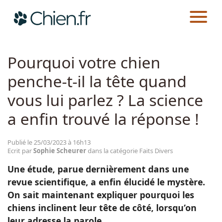
CHIEN.FR
ACTUALITÉS
FAITS DIVERS
Actualités
Pourquoi votre chien
penche-t-il la tête quand
Races
vous lui parlez ? La science
Guides
a enfin trouvé la réponse !
Publié le 25/03/2023 à 16h13
Ecrit par
Sophie Scheurer
dans la catégorie Faits Divers
Une étude, parue dernièrement dans une
revue scientifique, a enfin élucidé le mystère.
On sait maintenant expliquer pourquoi les
chiens inclinent leur tête de côté, lorsqu’on
leur adresse la parole.