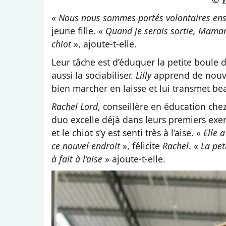
«
Nous nous sommes portés volontaires ense
jeune fille. «
Quand je serais sortie, Maman
chiot
», ajoute-t-elle.
Leur tâche est d’éduquer la petite boule d
aussi la sociabiliser.
Lilly
apprend de nouve
bien marcher en laisse et lui transmet b
Rachel Lord
, conseillère en éducation che
duo excelle déjà dans leurs premiers ex
et le chiot s’y est senti très à l’aise. «
Elle a
ce nouvel endroit
», félicite
Rachel
. «
La pet
à fait à l’aise
» ajoute-t-elle.