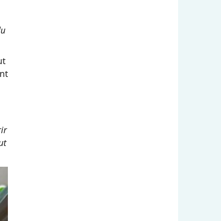
du
ut
nt
ir
ut