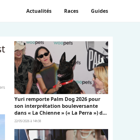
Actualités
Races
Guides
st
ers
Yuri remporte Palm Dog 2026 pour
son interprétation bouleversante
dans « La Chienne » (« La Perra ») de
Dominga Sotomayor
22/05/2026 à 14h38