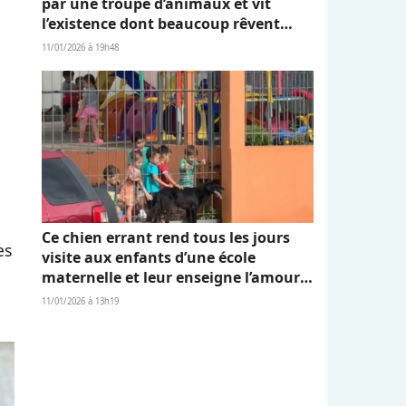
par une troupe d’animaux et vit
l’existence dont beaucoup rêvent
(vidéo)
11/01/2026 à 19h48
Ce chien errant rend tous les jours
es
visite aux enfants d’une école
maternelle et leur enseigne l’amour
et l’empathie (vidéo)
11/01/2026 à 13h19