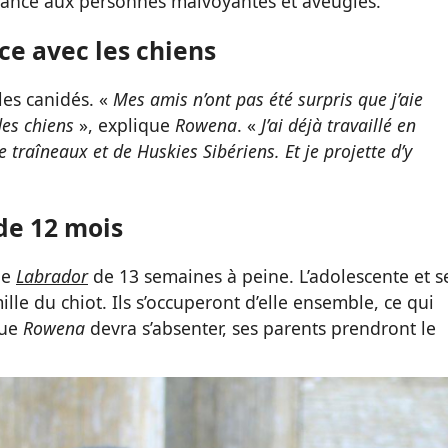
stance aux personnes malvoyantes et aveugles.
ce avec les chiens
les canidés. «
Mes amis n’ont pas été surpris que j’aie
des chiens
», explique
Rowena
. «
J’ai déjà travaillé en
 traîneaux et de Huskies Sibériens. Et je projette d’y
de 12 mois
ne
Labrador
de 13 semaines à peine. L’adolescente et s
lle du chiot. Ils s’occuperont d’elle ensemble, ce qui
que
Rowena
devra s’absenter, ses parents prendront le