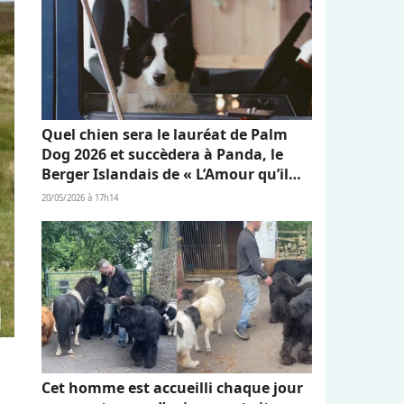
Quel chien sera le lauréat de Palm
Dog 2026 et succèdera à Panda, le
Berger Islandais de « L’Amour qu’il
nous reste » ?
20/05/2026 à 17h14
Cet homme est accueilli chaque jour