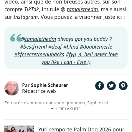
vidéo, ainsi que de nombreuses autres, sur son
compte
TikTok
, intitulé @
tamalethedm
, mais aussi
sur
Instagram
. Vous pouvez la visionner juste ici :
@tamalethedm
always got you buddy ?
#bestfriend
#deaf
#blind
#doublemerle
#kfcsecretmenuhacks
#fyp
♬ hell never love
you like i can - Evie ;)
Par
Sophie Scheurer
Rédactrice web
Entourée d’animaux dans son quotidien, Sophie est
également passionnée de mots. Son amour pour les
LIRE LA SUITE
animaux est une réalité et ça n’est pas sans raison, si son
grand cœur l’a amené à sauver 2 d’entre eux d’une condition
précaire. Maya la croisée Labrador-Border Collie a été
Yuri remporte Palm Dog 2026 pour