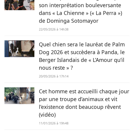
retrouvée errante par la SPA et Hatchi, le chien Arbi, a été
son interprétation bouleversante
sauvé de Tunisie. À ses yeux, ses 2 chiens, son chat et ses
dans « La Chienne » (« La Perra »)
lapins font partie intégrante de sa vie et de sa famille ! C’est
de Dominga Sotomayor
donc sans hésiter qu’elle a décidé de mettre sa plume au
service de Chien.fr.
22/05/2026 à 14h38
Quel chien sera le lauréat de Palm
Dog 2026 et succèdera à Panda, le
Berger Islandais de « L’Amour qu’il
nous reste » ?
20/05/2026 à 17h14
Cet homme est accueilli chaque jour
par une troupe d’animaux et vit
l’existence dont beaucoup rêvent
(vidéo)
11/01/2026 à 19h48