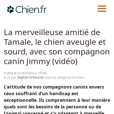
CHIEN.FR
ACTUALITÉS
EMOTION
Actualités
La merveilleuse amitié de
Tamale, le chien aveugle et
Races
sourd, avec son compagnon
Guides
canin Jimmy (vidéo)
Publié le 01/02/2024 à 18h46
Ecrit par
Sophie Scheurer
dans la catégorie Emotion
L’attitude de nos compagnons canins envers
ceux souffrant d’un handicap est
exceptionnelle. Ils comprennent à leur manière
quels sont les besoins de la personne ou de
l’animal concerné et s’y adaptent à merveille.