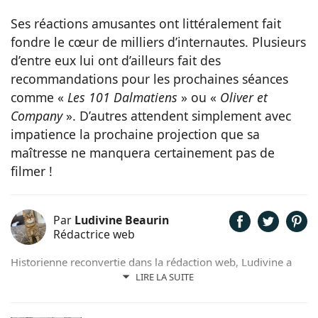
Ses réactions amusantes ont littéralement fait
fondre le cœur de milliers d’internautes. Plusieurs
d’entre eux lui ont d’ailleurs fait des
recommandations pour les prochaines séances
comme «
Les 101 Dalmatiens
» ou «
Oliver et
Company
». D’autres attendent simplement avec
impatience la prochaine projection que sa
maîtresse ne manquera certainement pas de
filmer !
Par
Ludivine Beaurin
Rédactrice web
Historienne reconvertie dans la rédaction web, Ludivine a
toujours adoré l’écriture et les animaux. Maîtresse de 6
LIRE LA SUITE
adorables chats, elle trouve beaucoup d’inspiration dans les
facéties de ses boules de poils.