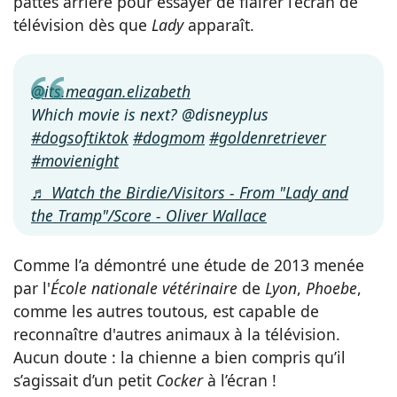
pattes arrière pour essayer de flairer l’écran de
télévision dès que
Lady
apparaît.
@its.meagan.elizabeth
Which movie is next? @disneyplus
#dogsoftiktok
#dogmom
#goldenretriever
#movienight
♬ Watch the Birdie/Visitors - From "Lady and
the Tramp"/Score - Oliver Wallace
Comme l’a démontré une étude de 2013 menée
par l'
École nationale vétérinaire
de
Lyon
,
Phoebe
,
comme les autres toutous, est capable de
reconnaître d'autres animaux à la télévision.
Aucun doute : la chienne a bien compris qu’il
s’agissait d’un petit
Cocker
à l’écran !