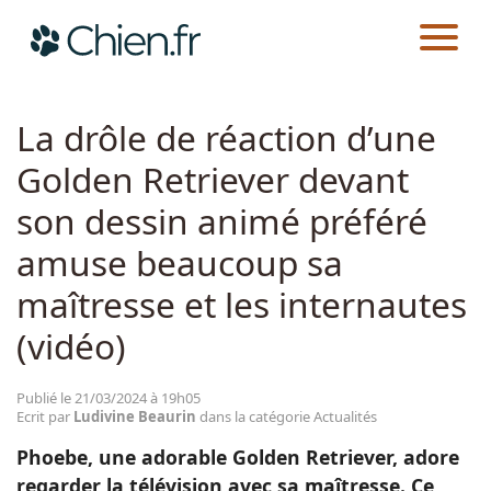
CHIEN.FR
ACTUALITÉS
Actualités
La drôle de réaction d’une
Golden Retriever devant
Races
son dessin animé préféré
Guides
amuse beaucoup sa
maîtresse et les internautes
(vidéo)
Publié le 21/03/2024 à 19h05
Ecrit par
Ludivine Beaurin
dans la catégorie Actualités
Phoebe, une adorable Golden Retriever, adore
regarder la télévision avec sa maîtresse. Ce