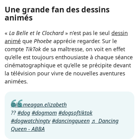
Une grande fan des dessins
animés
«
La Belle et le Clochard
» n’est pas le seul
dessin
animé
que
Phoebe
apprécie regarder. Sur le
compte
TikTok
de sa maîtresse, on voit en effet
qu’elle est toujours enthousiaste à chaque séance
cinématographique et qu’elle se précipite devant
la télévision pour vivre de nouvelles aventures
animées.
@its.meagan.elizabeth
??
#dog
#dogmom
#dogsoftiktok
#dogwatchingtv
#dancingqueen
♬ Dancing
Queen - ABBA