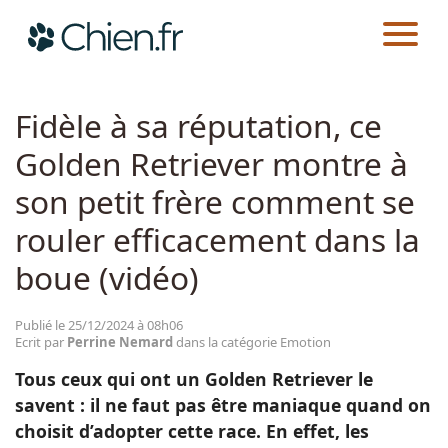
CHIEN.FR
ACTUALITÉS
EMOTION
Actualités
Fidèle à sa réputation, ce
Golden Retriever montre à
Races
son petit frère comment se
Guides
rouler efficacement dans la
boue (vidéo)
Publié le 25/12/2024 à 08h06
Ecrit par
Perrine Nemard
dans la catégorie Emotion
Tous ceux qui ont un Golden Retriever le
savent : il ne faut pas être maniaque quand on
choisit d’adopter cette race. En effet, les