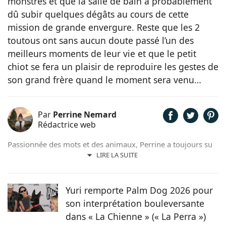
monstres et que la salle de bain a probablement
dû subir quelques dégâts au cours de cette
mission de grande envergure. Reste que les 2
toutous ont sans aucun doute passé l’un des
meilleurs moments de leur vie et que le petit
chiot se fera un plaisir de reproduire les gestes de
son grand frère quand le moment sera venu…
Par
Perrine Nemard
Rédactrice web
Passionnée des mots et des animaux, Perrine a toujours su
qu'elle était destinée à travailler en lien avec ces derniers.
LIRE LA SUITE
Aujourd'hui, elle s'épanouit aux côtés de son jeune
samoyède qui l'inspire quotidiennement et l'a même
poussée à se lancer dans la photographie canine.
Yuri remporte Palm Dog 2026 pour
son interprétation bouleversante
dans « La Chienne » (« La Perra »)