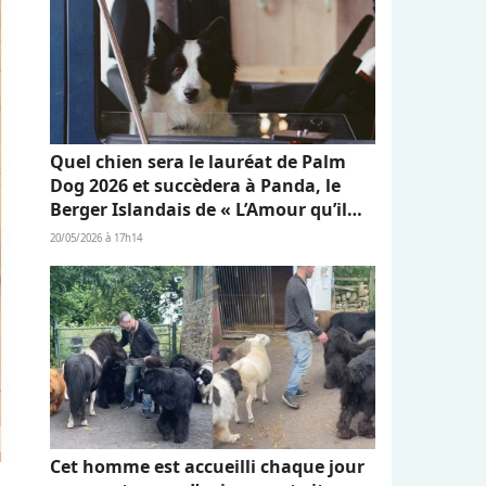
Quel chien sera le lauréat de Palm
Dog 2026 et succèdera à Panda, le
Berger Islandais de « L’Amour qu’il
nous reste » ?
20/05/2026 à 17h14
Cet homme est accueilli chaque jour