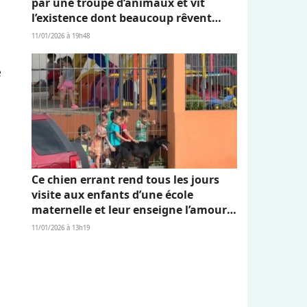
par une troupe d’animaux et vit
l’existence dont beaucoup rêvent
(vidéo)
11/01/2026 à 19h48
e
Ce chien errant rend tous les jours
visite aux enfants d’une école
maternelle et leur enseigne l’amour
et l’empathie (vidéo)
11/01/2026 à 13h19