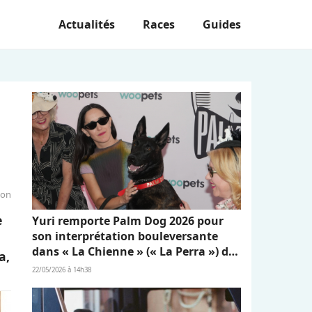
Actualités
Races
Guides
ion
e
Yuri remporte Palm Dog 2026 pour
son interprétation bouleversante
dans « La Chienne » (« La Perra ») de
a,
Dominga Sotomayor
22/05/2026 à 14h38