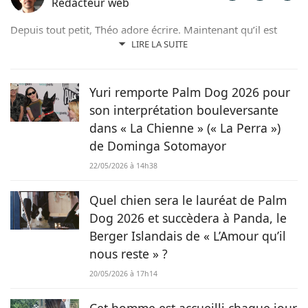
Rédacteur web
Depuis tout petit, Théo adore écrire. Maintenant qu’il est
rédacteur web, il partage avec plaisir ce qu’il découvre sur le
LIRE LA SUITE
monde des animaux, que ce soit des nouveautés, des guides
pratiques, ou tout simplement des histoires touchantes.
Yuri remporte Palm Dog 2026 pour
son interprétation bouleversante
dans « La Chienne » (« La Perra »)
de Dominga Sotomayor
22/05/2026 à 14h38
Quel chien sera le lauréat de Palm
Dog 2026 et succèdera à Panda, le
Berger Islandais de « L’Amour qu’il
nous reste » ?
20/05/2026 à 17h14
Cet homme est accueilli chaque jour