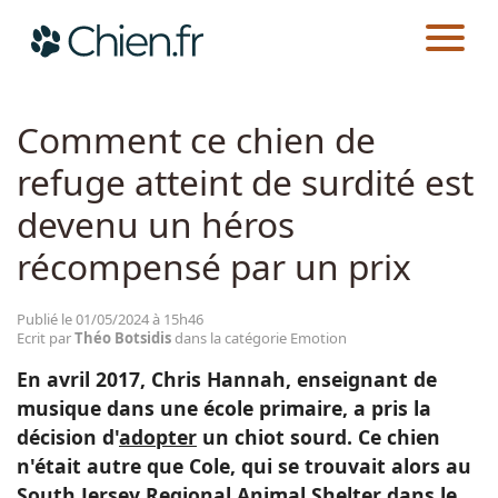
CHIEN.FR
ACTUALITÉS
EMOTION
Actualités
Comment ce chien de
refuge atteint de surdité est
Races
devenu un héros
Guides
récompensé par un prix
Publié le 01/05/2024 à 15h46
Ecrit par
Théo Botsidis
dans la catégorie Emotion
En avril 2017, Chris Hannah, enseignant de
musique dans une école primaire, a pris la
décision d'
adopter
un chiot sourd. Ce chien
n'était autre que Cole, qui se trouvait alors au
South Jersey Regional Animal Shelter dans le