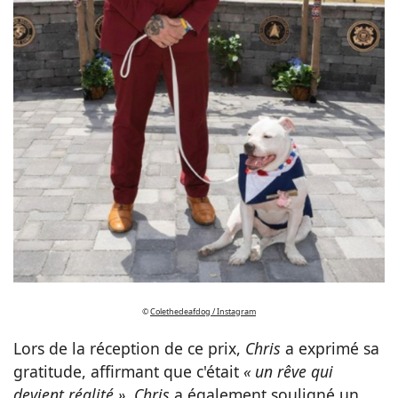
©
Colethedeafdog / Instagram
Lors de la réception de ce prix,
Chris
a exprimé sa
gratitude, affirmant que c'était
« un rêve qui
devient réalité »
.
Chris
a également souligné un